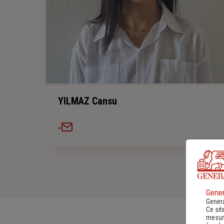
YILMAZ Cansu
-
Gener
Genera
Ce sit
mesure