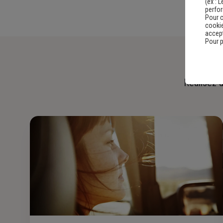
(ex :
L
perfo
Pour c
cookie
accept
Pour p
Réalisez u