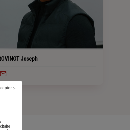
ROVINOT Joseph
ccepter
a
citaire