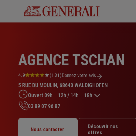
Aller
au
contenu
principal
AGENCE TSCHAN
Note
4.9
(131)
Donnez votre avis
:
5 RUE DU MOULIN, 68640 WALDIGHOFEN
4.9
sur
Ouvert 09h – 12h / 14h – 18h
5
étoiles
03 89 07 96 87
Lundi : 09h – 12h / 14h – 18h
Mardi : 09h – 12h / 14h – 18h
Découvrir nos
Mercredi : 09h – 12h / 14h – 18h
Nous contacter
offres