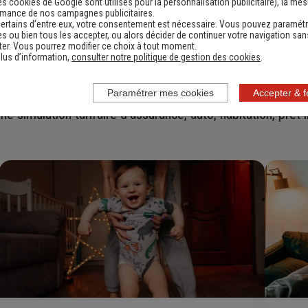
es cookies de Google sont utilisés pour la personnalisation publicitaire
), la me
rmance de nos campagnes publicitaires.
ertains d’entre eux, votre consentement est nécessaire. Vous pouvez paramétr
s ou bien tous les accepter, ou alors décider de continuer votre navigation san
er. Vous pourrez modifier ce choix à tout moment.
lus d’information,
consulter notre politique de gestion des cookies
.
Faites
une simulation
Paramétrer mes cookies
Accepter & 
ne simulation tarifaire d'assurance, auto, habitation, prêt 