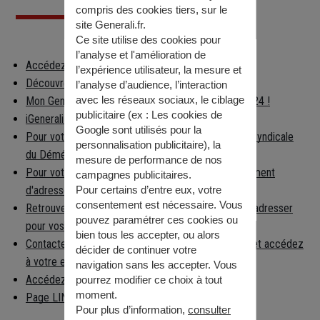
compris des cookies tiers, sur le
site Generali.fr.
Ce site utilise des cookies pour
l’analyse et l'amélioration de
Accédez à votre espace client
l’expérience utilisateur, la mesure et
Découvrez les applications Generali
l’analyse d’audience, l’interaction
avec les réseaux sociaux, le ciblage
Mon Generali : en relation avec votre assureur 24h/24 !
publicitaire (ex :
Les cookies de
iGenerali : votre épargne dans votre poche !
Google sont utilisés pour la
Pour votre déménagement, consultez la Chambre Syndicale
personnalisation publicitaire
), la
du Déménagement
mesure de performance de nos
Pour votre déménagement, déclarez votre changement
campagnes publicitaires.
d'adresse
Pour certains d’entre eux, votre
consentement est nécessaire. Vous
Retrouvez facilement la préfecture à laquelle vous adresser
pouvez paramétrer ces cookies ou
pour vos démarches
bien tous les accepter, ou alors
Contactez la caisse nationale d'Assurance Maladie et accédez
décider de continuer votre
à votre espace per…
navigation sans les accepter. Vous
Accédez aux informations règlementaires
pourrez modifier ce choix à tout
moment.
Page LINKEDIN
Pour plus d’information,
consulter