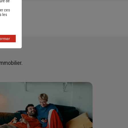
sure de
er ces
s les
fermer
immobilier.