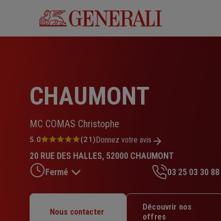
Aller
au
contenu
principal
CHAUMONT
MC COMAS Christophe
Note
5.0
(21)
Donnez votre avis
:
20 RUE DES HALLES, 52000 CHAUMONT
5.0
sur
Fermé
03 25 03 30 88
5
étoiles
Lundi : 09h – 12h / 14h – 18h
Découvrir nos
Nous contacter
Mardi : 09h – 12h / 14h – 18h
offres