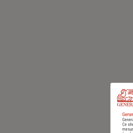
Gener
Genera
Ce sit
mesure