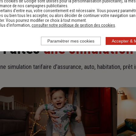
es cookies de Google sont utilisés pour la personnalisation publicitaire
), la me
rmance de nos campagnes publicitaires.
ertains d’entre eux, votre consentement est nécessaire. Vous pouvez paramétr
s ou bien tous les accepter, ou alors décider de continuer votre navigation san
er. Vous pourrez modifier ce choix à tout moment.
lus d’information,
consulter notre politique de gestion des cookies
.
Paramétrer mes cookies
Accepter & 
Faites
une simulation
ne simulation tarifaire d'assurance, auto, habitation, prêt 