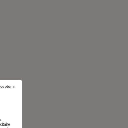
ccepter
a
citaire