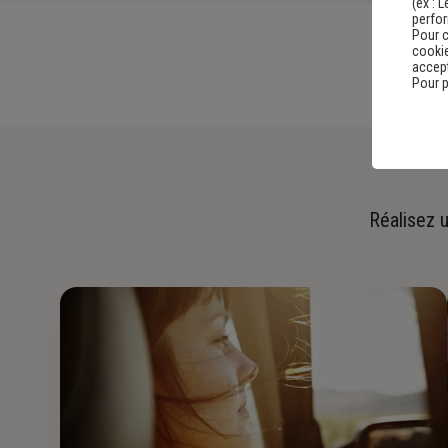
(ex :
L
perfo
Pour c
cookie
accept
Pour p
Réalisez u