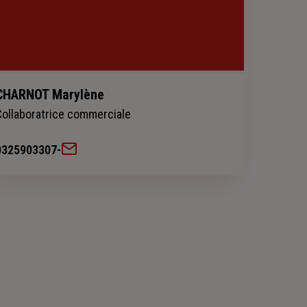
CHARNOT Marylène
Collaboratrice commerciale
0325903307
-