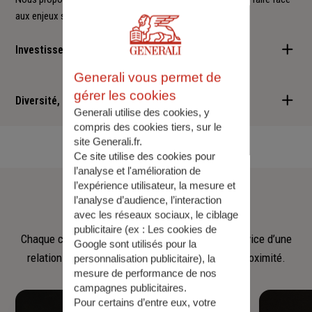
aux enjeux sociétaux et environnementaux.
Investisseur responsable
Generali vous permet de
Nous sommes convaincus qu'il est possible d'allier performance
gérer les cookies
financière et retombées positives : cette vision est au cœur des
Diversité, Equité, Inclusion
Generali utilise des cookies, y
services que nous vous proposons.
compris des cookies tiers, sur le
Nous faisons de la diversité, de l'équité et de l'inclusion un
site Generali.fr.
engagement quotidien.
Ce site utilise des cookies pour
l’analyse et l'amélioration de
Notre
équipe
l’expérience utilisateur, la mesure et
l’analyse d’audience, l’interaction
avec les réseaux sociaux, le ciblage
publicitaire (ex :
Les cookies de
Chaque collaborateur met son savoir‑faire au service d’une
Google sont utilisés pour la
relation fondée sur l’écoute, la confiance et la proximité.
personnalisation publicitaire
), la
mesure de performance de nos
campagnes publicitaires.
Pour certains d’entre eux, votre