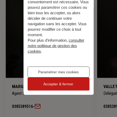
consentement est nécessaire. Vous
pouvez paramétrer ces cookies ou
bien tous les accepter, ou alors
décider de continuer votre
navigation sans les accepter. Vous
pourrez modifier ce choix à tout
moment.
Pour plus d’information,
consulter
notre politique de gestion des
cookies
.
Paramétrer mes cookies
Accepter & fermer
MARGAND Stéphane
VALLET
Agent Général
Délégué
0385389516
-
038538