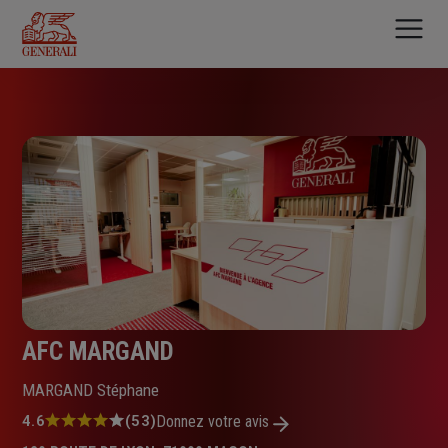
Aller
au
contenu
principal
AFC MARGAND
MARGAND Stéphane
Note
4.6
(53)
Donnez votre avis
: