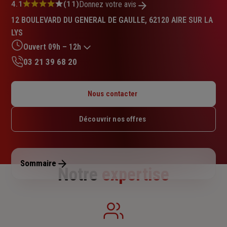
Note
4.1
(11)
Donnez votre avis
:
12 BOULEVARD DU GENERAL DE GAULLE, 62120 AIRE SUR LA
4.1
LYS
sur
5
Ouvert 09h – 12h
étoiles
03 21 39 68 20
Lundi : 09h – 12h
Mardi : 09h – 12h
Nous contacter
Mercredi : 09h – 12h
Jeudi : 09h – 12h
Découvrir nos offres
Vendredi : 09h – 12h
Samedi : Fermé
Dimanche : Fermé
Sommaire
Notre
expertise