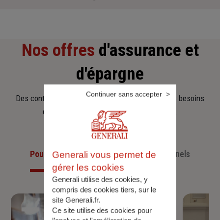
Nos offres
d'assurance et
d'épargne
Continuer sans accepter
Des contrats clairs et flexibles pour sécuriser vos besoins
d’aujourd’hui et anticiper ceux de demain.
Pour les particuliers
Pour les professionnels
Generali vous permet de
gérer les cookies
Generali utilise des cookies, y
compris des cookies tiers, sur le
site Generali.fr.
Ce site utilise des cookies pour