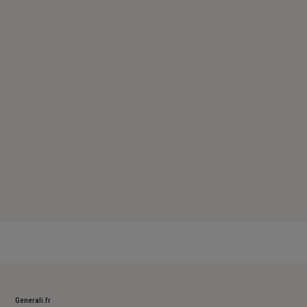
Jeudi : 09h – 12h
Vendredi : 09h – 12h
Samedi : Fermé
Dimanche : Fermé
Generali.fr