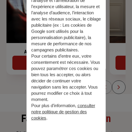
l’analyse et l'amélioration de
l’expérience utilisateur, la mesure et
l’analyse d’audience, l’interaction
avec les réseaux sociaux, le ciblage
publicitaire (ex :
Les cookies de
Google sont utilisés pour la
personnalisation publicitaire
), la
mesure de performance de nos
campagnes publicitaires.
Assurance de prêt immobilier
Pour certains d’entre eux, votre
consentement est nécessaire. Vous
Découvrir
pouvez paramétrer ces cookies ou
bien tous les accepter, ou alors
décider de continuer votre
navigation sans les accepter. Vous
pourrez modifier ce choix à tout
moment.
Pour plus d’information,
consulter
notre politique de gestion des
Faites
une simulation
cookies
.