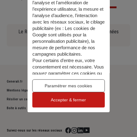
l’analyse et l'amélioration de
l’expérience utilisateur, la mesure et
l’analyse d’audience, l’interaction
avec les réseaux sociaux, le ciblage
publicitaire (ex :
Les cookies de
Le Règlement général sur la protection des données
Google sont utilisés pour la
(90.97 KO)
personnalisation publicitaire
), la
mesure de performance de nos
campagnes publicitaires.
Pour certains d’entre eux, votre
consentement est nécessaire. Vous
pouvez paramétrer ces cookies ou
bien tous les accepter, ou alors
Generali.fr
décider de continuer votre
Paramétrer mes cookies
Mentions légales
navigation sans les accepter. Vous
pourrez modifier ce choix à tout
Résilier un contrat
Accepter & fermer
moment.
Boite à outils
Pour plus d’information,
consulter
notre politique de gestion des
cookies
.
Suivez-nous sur les réseaux sociaux