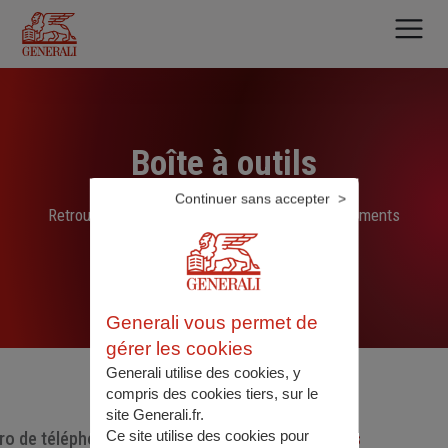
Aller
au
contenu
principal
Boîte à outils
Continuer sans accepter
Retrouvez ici les liens, N° de téléphone et documents
sélectionnés par nos soins
Generali vous permet de
gérer les cookies
Generali utilise des cookies, y
compris des cookies tiers, sur le
site Generali.fr.
Ce site utilise des cookies pour
o de téléphone utiles
Documents utiles