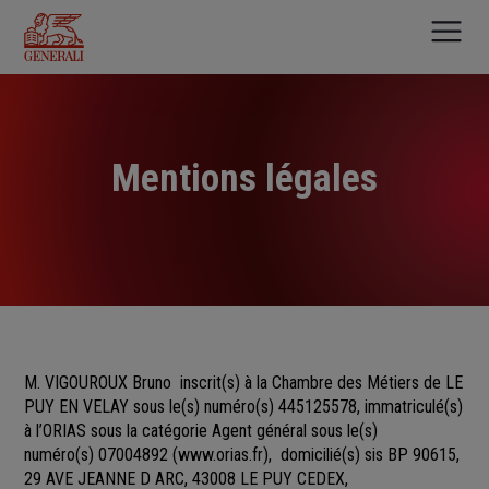
Aller
au
contenu
principal
Mentions légales
M. VIGOUROUX Bruno
inscrit(s)
à la Chambre des Métiers
de
LE
PUY EN VELAY sous le(s) numéro(s)
445125578, immatriculé(s)
à l’ORIAS sous la catégorie Agent général sous le(s)
numéro(s) 07004892
(
www.orias.fr
), domicilié(s) sis BP 90615,
29 AVE JEANNE D ARC, 43008 LE PUY CEDEX,