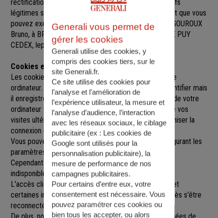
rectification, de suppression et d’opposition pour motifs
légitimes sur l’ensemble des données vous concernant que vous
pouvez exercer sur simple demande auprès de M. VIGOUROUX
Generali vous permet de
Bruno
, à
BP 90615, 29 AVE JEANNE D ARC, 43008 LE PUY
gérer les cookies
CEDEX
,
lepuy@agence.generali.fr.
Generali utilise des cookies, y
compris des cookies tiers, sur le
Cookies et sessions
site Generali.fr.
Les cookies sont de petits fichiers implantés sur votre
Ce site utilise des cookies pour
ordinateur. Un cookie ne nous permet pas de vous identifier mais
l’analyse et l'amélioration de
il enregistre des informations relatives à la navigation de votre
l’expérience utilisateur, la mesure et
ordinateur sur notre site que nous pourrons lire lors de vos
l’analyse d’audience, l’interaction
visites ultérieures afin de faciliter la navigation, d'optimiser la
avec les réseaux sociaux, le ciblage
connexion et de personnaliser l'utilisation du site.
publicitaire (ex :
Les cookies de
Vous pouvez refuser l'utilisation des cookies en configurant les
Google sont utilisés pour la
paramètres de votre navigateur Internet.
personnalisation publicitaire
), la
Cependant le fait de refuser les cookies peut rendre
mesure de performance de nos
indisponibles toutes ou certaines parties du site.
campagnes publicitaires.
L'accès client est construit avec un délai de session, et
Pour certains d’entre eux, votre
consentement est nécessaire. Vous
certaines informations ne seront remises à jour qu'après s'être
pouvez paramétrer ces cookies ou
reconnecté sur le site.
bien tous les accepter, ou alors
De plus, nous pouvons être amenés à utiliser vos données de