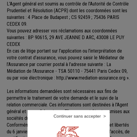
L’Agent général est soumis au contrôle de l’Autorité de Contrôle
Prudentiel et Résolution (ACPR) dont les coordonnées sont les
suivantes : 4 Place de Budapest ; CS 92459 ; 75436 PARIS
CEDEX 09.
Vous pouvez adresser vos réclamations aux coordonnées
suivantes : BP 90615, 29 AVE JEANNE D ARC, 43008 LE PUY
CEDEX
En cas de litige portant sur l’application ou l’interprétation de
votre contrat d’assurance, vous pouvez saisir le Médiateur de
l’Assurance par courrier postal à l’adresse suivante : La
Médiation de l’Assurance - TSA 50110 - 75441 Paris Cedex 09,
ou par voie électronique :
http://www.mediation-assurance.org
».
Les informations demandées sont nécessaires aux fins de
permettre le traitement de votre demande et le suivi de la
relation commerciale. Ces informations sont destinées à l’Agent
général et ses collaborateurs. Elles pourront être transmises aux
Continuer sans accepter
sociétés du groupe GENERALI.
Conformément aux dispositions de la loi Informatique et libertés
du 6 janvier 1978 modifiée, vous disposez d’un droit d’accès, de