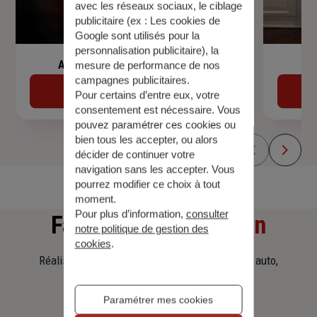
avec les réseaux sociaux, le ciblage
publicitaire (ex :
Les cookies de
Google sont utilisés pour la
personnalisation publicitaire
), la
Assurance de prêt immobilier
mesure de performance de nos
campagnes publicitaires.
Découvrir
Pour certains d’entre eux, votre
consentement est nécessaire. Vous
pouvez paramétrer ces cookies ou
bien tous les accepter, ou alors
décider de continuer votre
navigation sans les accepter. Vous
pourrez modifier ce choix à tout
moment.
Pour plus d’information,
consulter
Faites
une simulation
notre politique de gestion des
cookies
.
Réalisez une simulation tarifaire d'assurance, auto,
habitation, prêt immobilier.
Paramétrer mes cookies