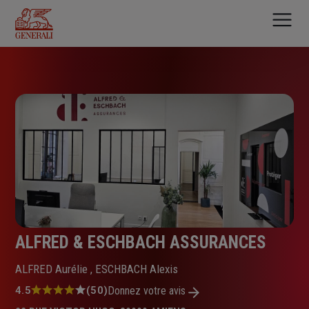
Aller
au
contenu
principal
ALFRED & ESCHBACH ASSURANCES
ALFRED Aurélie , ESCHBACH Alexis
Note
4.5
(50)
Donnez votre avis
: