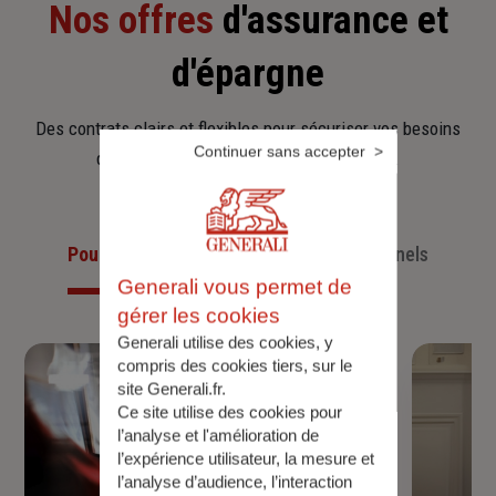
Nos offres
d'assurance et
d'épargne
Des contrats clairs et flexibles pour sécuriser vos besoins
Continuer sans accepter
d’aujourd’hui et anticiper ceux de demain.
Pour les particuliers
Pour les professionnels
Generali vous permet de
gérer les cookies
Generali utilise des cookies, y
compris des cookies tiers, sur le
site Generali.fr.
Ce site utilise des cookies pour
l’analyse et l'amélioration de
l’expérience utilisateur, la mesure et
l’analyse d’audience, l’interaction