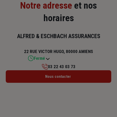
Notre adresse
et nos
horaires
ALFRED & ESCHBACH ASSURANCES
22 RUE VICTOR HUGO, 80000 AMIENS
Fermé
03 22 43 03 73
Lundi : 10h – 12h / 14h – 18h
Nous contacter
Mardi : 09h – 12h / 14h – 18h
Mercredi : 09h – 12h / 14h – 16h30
Jeudi : 09h – 12h / 14h – 18h
Vendredi : 09h – 12h / 14h – 17h30
Samedi : Fermé
Dimanche : Fermé