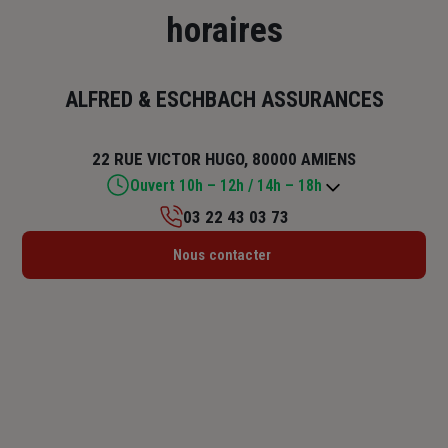
horaires
ALFRED & ESCHBACH ASSURANCES
22 RUE VICTOR HUGO, 80000 AMIENS
Ouvert 10h – 12h / 14h – 18h
03 22 43 03 73
Lundi : 10h – 12h / 14h – 18h
Nous contacter
Mardi : 09h – 12h / 14h – 18h
Mercredi : 09h – 12h / 14h – 16h30
Jeudi : 09h – 12h / 14h – 18h
Vendredi : 09h – 12h / 14h – 17h30
Samedi : Fermé
Dimanche : Fermé