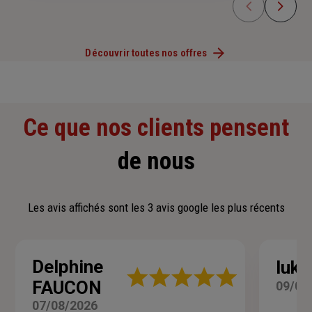
Découvrir toutes nos offres
Ce que nos clients pensent
de nous
Les avis affichés sont les 3 avis google les plus récents
Delphine
luka
Note
FAUCON
09/07
:
5
07/08/2026