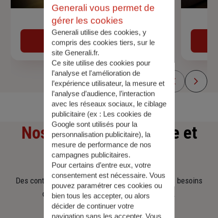
Generali vous permet de
gérer les cookies
Devis assurance auto
Generali utilise des cookies, y
Obtenir une estimation
compris des cookies tiers, sur le
site Generali.fr.
Ce site utilise des cookies pour
l’analyse et l'amélioration de
l’expérience utilisateur, la mesure et
l’analyse d’audience, l’interaction
avec les réseaux sociaux, le ciblage
publicitaire (ex :
Les cookies de
Google sont utilisés pour la
Nos offres
d'assurance et
personnalisation publicitaire
), la
mesure de performance de nos
d'épargne
campagnes publicitaires.
Pour certains d’entre eux, votre
consentement est nécessaire. Vous
Des contrats clairs et flexibles pour sécuriser vos besoins
pouvez paramétrer ces cookies ou
d’aujourd’hui et anticiper ceux de demain.
bien tous les accepter, ou alors
décider de continuer votre
navigation sans les accepter. Vous