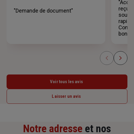
sur
"Accue
5
reçu a 
"Demande de document"
étoiles
soucie
rapidm
Consei
bon tra
Voir tous les avis
Laisser un avis
Notre adresse
et nos