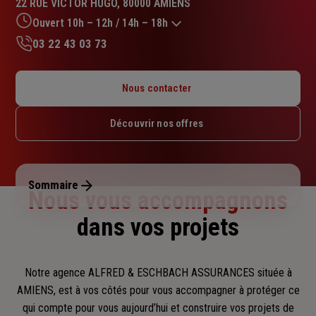
22 RUE VICTOR HUGO, 80000 AMIENS
4.5
sur
Ouvert 10h – 12h / 14h – 18h
5
03 22 43 03 73
étoiles
Lundi : 10h – 12h / 14h – 18h
Mardi : 09h – 12h / 14h – 18h
Nous contacter
Mercredi : 09h – 12h / 14h – 16h30
Jeudi : 09h – 12h / 14h – 18h
Découvrir nos offres
Vendredi : 09h – 12h / 14h – 17h30
Samedi : Fermé
Dimanche : Fermé
Sommaire
Nous vous accompagnons
dans vos projets
Notre agence ALFRED & ESCHBACH ASSURANCES située à
AMIENS, est à vos côtés pour vous accompagner
à protéger ce
qui compte pour vous aujourd’hui et construire vos projets de