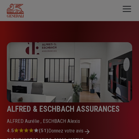
Aller
au
contenu
principal
ALFRED & ESCHBACH ASSURANCES
ALFRED Aurélie , ESCHBACH Alexis
Note
4.5
(51)
Donnez votre avis
: