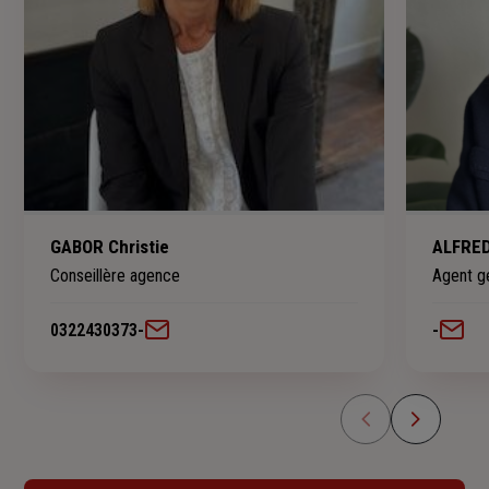
GABOR Christie
ALFRED
Conseillère agence
Agent g
0322430373
-
-