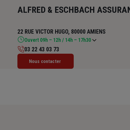
ALFRED & ESCHBACH ASSURA
22 RUE VICTOR HUGO, 80000 AMIENS
Ouvert 09h – 12h / 14h – 17h30
03 22 43 03 73
Lundi : 10h – 12h / 14h – 18h
Nous contacter
Mardi : 09h – 12h / 14h – 18h
Mercredi : 09h – 12h / 14h – 16h30
Jeudi : 09h – 12h / 14h – 18h
Vendredi : 09h – 12h / 14h – 17h30
Samedi : Fermé
Dimanche : Fermé