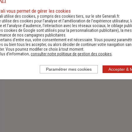
ali vous permet de gérer les cookies
li utilise des cookies, y compris des cookies tiers, sur le site Generali.fr.
Assurance Habitation
e utilise des cookies pour l’analyse et l'amélioration de l’expérience utilisateur, l
 et l’analyse d’audience, l’interaction avec les réseaux sociaux, le ciblage publi
Découvrir
es cookies de Google sont utilisés pour la personnalisation publicitaire
), la me
rmance de nos campagnes publicitaires.
ertains d’entre eux, votre consentement est nécessaire. Vous pouvez paramétr
s ou bien tous les accepter, ou alors décider de continuer votre navigation san
er. Vous pourrez modifier ce choix à tout moment.
lus d’information,
consulter notre politique de gestion des cookies
.
Paramétrer mes cookies
Accepter & 