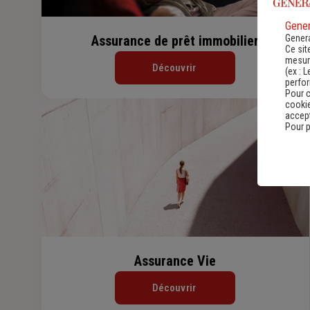
Gener
Genera
Assurance de prêt immobilier
Ce sit
mesure
Découvrir
(ex :
L
perfo
Pour c
cookie
accept
Pour p
Assurance Vie
Découvrir