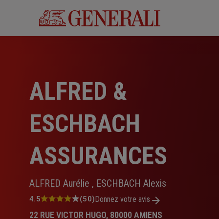
Aller
au
contenu
principal
ALFRED &
ESCHBACH
ASSURANCES
ALFRED Aurélie , ESCHBACH Alexis
Note
4.5
(50)
Donnez votre avis
:
22 RUE VICTOR HUGO, 80000 AMIENS
4.5