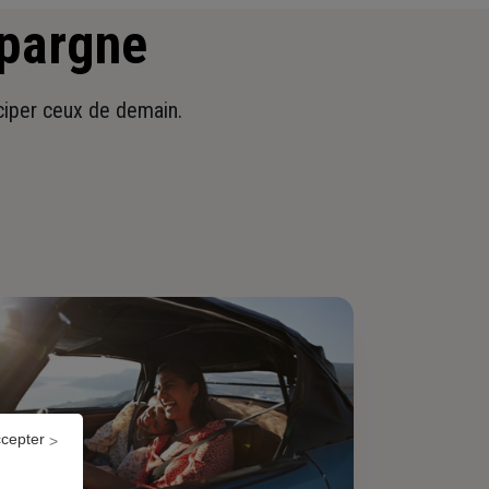
épargne
iciper ceux de demain.
ccepter