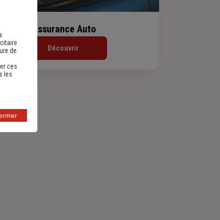
Assurance Auto
a
citaire
Découvrir
sure de
er ces
s les
fermer