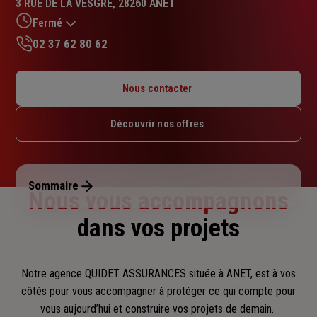
3 RUE DE LA VESGRE, 28260 ANET
4.9
sur
Fermé
5
02 37 62 80 62
étoiles
Lundi : 14h – 18h
Mardi : 09h – 12h30 / 14h – 17h
Nous contacter
Mercredi : 09h – 12h30 / 14h – 17h
Jeudi : 09h – 12h30
Découvrir nos offres
Vendredi : 09h – 12h30 / 14h – 17h
Samedi : Fermé
Dimanche : Fermé
Sommaire
Nous vous accompagnons
dans vos projets
Notre agence QUIDET ASSURANCES située à ANET, est à vos
côtés pour vous accompagner
à protéger ce qui compte pour
vous aujourd’hui et construire vos projets de demain.