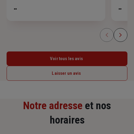
sur
5
""
""
étoiles
Voir tous les avis
Laisser un avis
Notre adresse
et nos
horaires