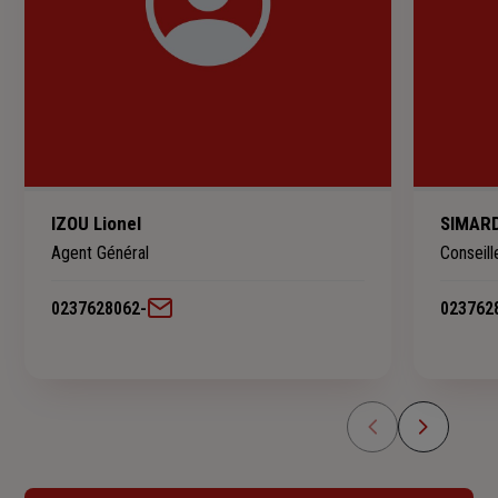
IZOU Lionel
SIMARD
Agent Général
Conseill
0237628062
-
023762