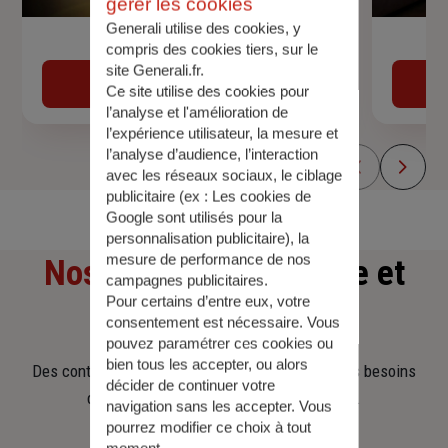
gérer les cookies
Generali utilise des cookies, y
Devis assurance auto
compris des cookies tiers, sur le
site Generali.fr.
Obtenir une estimation
Ce site utilise des cookies pour
l’analyse et l'amélioration de
l’expérience utilisateur, la mesure et
l’analyse d’audience, l’interaction
avec les réseaux sociaux, le ciblage
publicitaire (ex :
Les cookies de
Google sont utilisés pour la
personnalisation publicitaire
), la
mesure de performance de nos
Nos offres
d'assurance et
campagnes publicitaires.
Pour certains d’entre eux, votre
d'épargne
consentement est nécessaire. Vous
pouvez paramétrer ces cookies ou
bien tous les accepter, ou alors
Des contrats clairs et flexibles pour sécuriser vos besoins
décider de continuer votre
d’aujourd’hui et anticiper ceux de demain.
navigation sans les accepter. Vous
pourrez modifier ce choix à tout
moment.