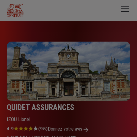
Aller
au
contenu
principal
QUIDET ASSURANCES
IZOU Lionel
Note
4.9
(95)
Donnez votre avis
: