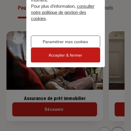
Pour plus d’information,
consulter
Pour les particuliers
Pour les professionnels
notre politique de gestion des
cookies
.
Paramétrer mes cookies
Accepter & fermer
Assurance de prêt immobilier
Découvrir