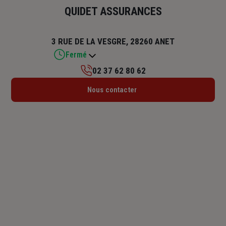
QUIDET ASSURANCES
3 RUE DE LA VESGRE, 28260 ANET
Fermé
02 37 62 80 62
Lundi : 14h – 18h
Nous contacter
Mardi : 09h – 12h30 / 14h – 17h
Mercredi : 09h – 12h30 / 14h – 17h
Jeudi : 09h – 12h30
Vendredi : 09h – 12h30 / 14h – 17h
Samedi : Fermé
Dimanche : Fermé