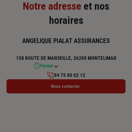
Notre adresse
et nos
horaires
ANGELIQUE PIALAT ASSURANCES
158 ROUTE DE MARSEILLE, 26200 MONTELIMAR
Fermé
04 75 00 02 12
Lundi : 14h – 18h
Nous contacter
Mardi : 09h – 12h / 14h – 18h
Mercredi : 09h – 12h
Jeudi : 09h – 12h / 14h – 18h
Vendredi : 09h – 12h / 14h – 18h
Samedi : Fermé
Dimanche : Fermé