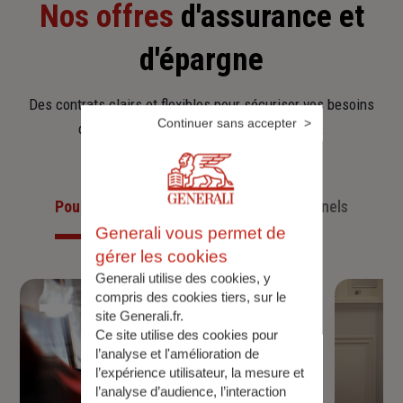
Nos offres
d'assurance et
d'épargne
Des contrats clairs et flexibles pour sécuriser vos besoins
Continuer sans accepter
d’aujourd’hui et anticiper ceux de demain.
Pour les particuliers
Pour les professionnels
Generali vous permet de
gérer les cookies
Generali utilise des cookies, y
compris des cookies tiers, sur le
site Generali.fr.
Ce site utilise des cookies pour
l’analyse et l'amélioration de
l’expérience utilisateur, la mesure et
l’analyse d’audience, l’interaction