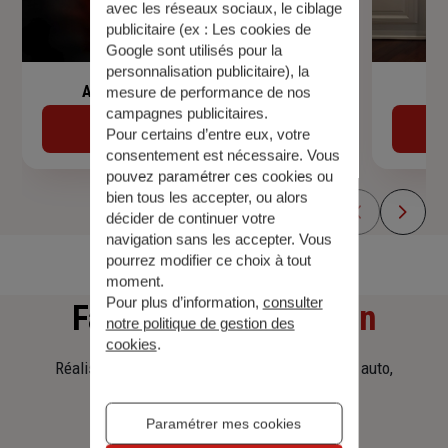
avec les réseaux sociaux, le ciblage
publicitaire (ex :
Les cookies de
Google sont utilisés pour la
personnalisation publicitaire
), la
Assurance de prêt immobilier
mesure de performance de nos
campagnes publicitaires.
Découvrir
Pour certains d’entre eux, votre
consentement est nécessaire. Vous
pouvez paramétrer ces cookies ou
bien tous les accepter, ou alors
décider de continuer votre
navigation sans les accepter. Vous
pourrez modifier ce choix à tout
moment.
Pour plus d’information,
consulter
Faites
une simulation
notre politique de gestion des
cookies
.
Réalisez une simulation tarifaire d'assurance, auto,
habitation, prêt immobilier.
Paramétrer mes cookies