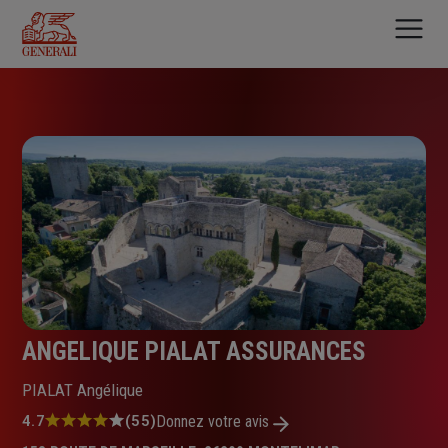
Aller
au
contenu
principal
ANGELIQUE PIALAT ASSURANCES
PIALAT Angélique
Note
4.7
(55)
Donnez votre avis
: