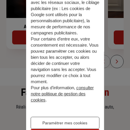
avec les réseaux sociaux, le ciblage
publicitaire (ex :
Les cookies de
Google sont utilisés pour la
personnalisation publicitaire
), la
Assurance de prêt immobilier
mesure de performance de nos
campagnes publicitaires.
Découvrir
Pour certains d’entre eux, votre
consentement est nécessaire. Vous
pouvez paramétrer ces cookies ou
bien tous les accepter, ou alors
décider de continuer votre
navigation sans les accepter. Vous
pourrez modifier ce choix à tout
moment.
Pour plus d’information,
consulter
Faites
une simulation
notre politique de gestion des
cookies
.
Réalisez une simulation tarifaire d'assurance, auto,
habitation, prêt immobilier.
Paramétrer mes cookies