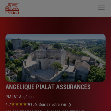
Aller
au
contenu
principal
ANGELIQUE PIALAT ASSURANCES
PIALAT Angélique
Note
4.7
(55)
Donnez votre avis
: