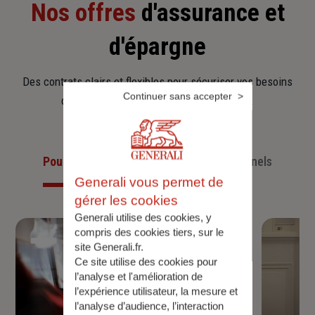
Nos offres
d'assurance et
d'épargne
Des contrats clairs et flexibles pour sécuriser vos besoins
Continuer sans accepter
d’aujourd’hui et anticiper ceux de demain.
Pour les particuliers
Pour les professionnels
Generali vous permet de
gérer les cookies
Generali utilise des cookies, y
compris des cookies tiers, sur le
site Generali.fr.
Ce site utilise des cookies pour
l’analyse et l'amélioration de
l’expérience utilisateur, la mesure et
l’analyse d’audience, l’interaction