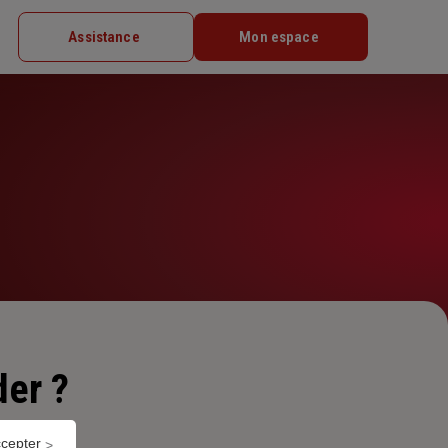
Assistance
Mon espace
er ?
ccepter