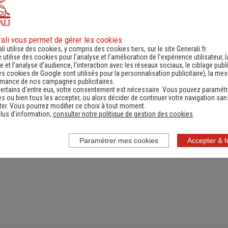
ali vous permet de gérer les cookies
ande d'information
Contacter un ag
li utilise des cookies, y compris des cookies tiers, sur le site Generali.fr.
e utilise des cookies pour l’analyse et l'amélioration de l’expérience utilisateur, l
ernant une actualité,
(Obtenir un devis,
 et l’analyse d’audience, l’interaction avec les réseaux sociaux, le ciblage publi
es cookies de Google sont utilisés pour la personnalisation publicitaire
), la me
e réglementation...)
information, faire un bi
rmance de nos campagnes publicitaires.
ertains d’entre eux, votre consentement est nécessaire. Vous pouvez paramétr
s ou bien tous les accepter, ou alors décider de continuer votre navigation san
er. Vous pourrez modifier ce choix à tout moment.
lus d’information,
consulter notre politique de gestion des cookies
.
Paramétrer mes cookies
Accepter & 