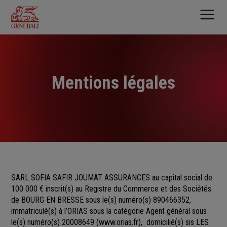
Aller
au
contenu
principal
Mentions légales
SARL SOFIA SAFIR JOUMAT ASSURANCES au capital social de
100 000 €
inscrit(s)
au Registre du Commerce et des Sociétés
de
BOURG EN BRESSE sous le(s) numéro(s)
890466352,
immatriculé(s) à l’ORIAS sous la catégorie Agent général sous
le(s) numéro(s) 20008649
(
www.orias.fr
), domicilié(s) sis LES