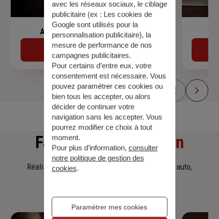
avec les réseaux sociaux, le ciblage
publicitaire (ex :
Les cookies de
Google sont utilisés pour la
Assurance de prêt immobilier
personnalisation publicitaire
), la
mesure de performance de nos
Découvrir
campagnes publicitaires.
Pour certains d’entre eux, votre
consentement est nécessaire. Vous
pouvez paramétrer ces cookies ou
bien tous les accepter, ou alors
décider de continuer votre
navigation sans les accepter. Vous
pourrez modifier ce choix à tout
Faites
une simulation
moment.
Pour plus d’information,
consulter
notre politique de gestion des
Réalisez une simulation tarifaire d'assurance, auto,
cookies
.
habitation, prêt immobilier.
Paramétrer mes cookies