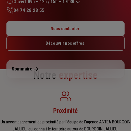
sur
Ouvert 09h – 12h / 15h – 17h30
5
04 74 28 28 55
étoiles
Lundi : 15h – 17h30
Mardi : 09h – 12h / 15h – 17h30
Nous contacter
Mercredi : 09h – 12h / 15h – 17h30
Jeudi : 09h – 12h / 15h – 17h30
Découvrir nos offres
Vendredi : 09h – 12h / 15h – 17h30
Samedi : Fermé
Dimanche : Fermé
Sommaire
Notre
expertise
Proximité
Un accompagnement de proximité par l'équipe de l'agence ANTEA BOURGOIN
JALLIEU, qui connait le territoire autour de BOURGOIN JALLIEU.