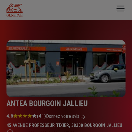
Aller
au
contenu
principal
ANTEA BOURGOIN JALLIEU
Note
4.8
(41)
Donnez votre avis
:
45 AVENUE PROFESSEUR TIXIER, 38300 BOURGOIN JALLIEU
4.8