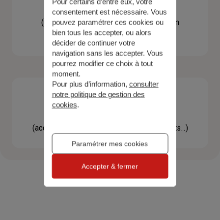
Pour certains d’entre eux, votre
Contacter un agent
consentement est nécessaire. Vous
(Obtenir un devis, une information, faire un
pouvez paramétrer ces cookies ou
bien tous les accepter, ou alors
bilan...)
décider de continuer votre
navigation sans les accepter. Vous
pourrez modifier ce choix à tout
moment.
Pour plus d’information,
consulter
notre politique de gestion des
cookies
.
Effectuer une démarche
(accéder à l'espace client, gérer mes contrats..)
Paramétrer mes cookies
Accepter & fermer