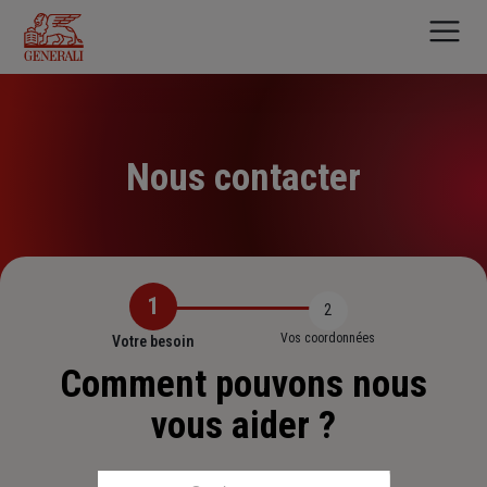
Aller
au
contenu
principal
Nous contacter
1
2
Vos coordonnées
Votre besoin
Comment pouvons nous
vous aider ?