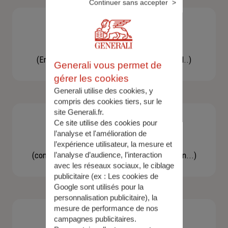
Continuer sans accepter
Besoin d'une assistance
(En cas d'accident, bris de glace, un conseil..)
Generali vous permet de
gérer les cookies
Generali utilise des cookies, y
compris des cookies tiers, sur le
site Generali.fr.
Ce site utilise des cookies pour
l’analyse et l'amélioration de
Demande d'information
l’expérience utilisateur, la mesure et
(concernant une actualité, une réglementation...)
l’analyse d’audience, l’interaction
avec les réseaux sociaux, le ciblage
publicitaire (ex :
Les cookies de
Google sont utilisés pour la
personnalisation publicitaire
), la
mesure de performance de nos
campagnes publicitaires.