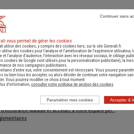
Continuer sans a
es
Numéro de téléphone utiles
Docume
ali vous permet de gérer les cookies
li utilise des cookies, y compris des cookies tiers, sur le site Generali.fr.
e utilise des cookies pour l’analyse et l'amélioration de l’expérience utilisateur, l
t
 et l’analyse d’audience, l’interaction avec les réseaux sociaux, le ciblage publi
es cookies de Google sont utilisés pour la personnalisation publicitaire
), la me
enerali
rmance de nos campagnes publicitaires.
ec votre assureur 24h/24 !
ertains d’entre eux, votre consentement est nécessaire. Vous pouvez paramétr
s ou bien tous les accepter, ou alors décider de continuer votre navigation san
s votre poche !
er. Vous pourrez modifier ce choix à tout moment.
lus d’information,
consulter notre politique de gestion des cookies
.
onsultez la Chambre Syndicale du Déménagement
éclarez votre changement d'adresse
Paramétrer mes cookies
Accepter & 
ecture à laquelle vous adresser pour vos démarches
e d'Assurance Maladie et accédez à votre espace per…
glementaires