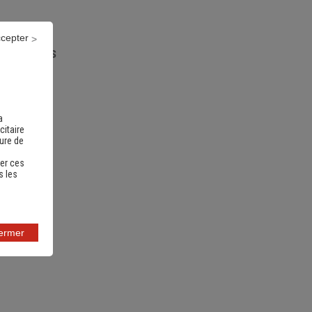
ccepter
nts utiles
a
citaire
sure de
er ces
s les
fermer