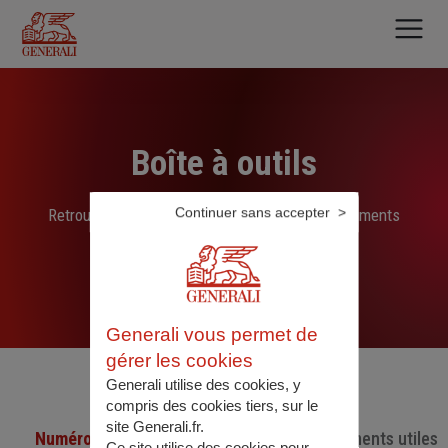
Aller
au
contenu
principal
Boîte à outils
Continuer sans accepter
Retrouvez ici les liens, N° de téléphone et documents
sélectionnés par nos soins
Generali vous permet de
gérer les cookies
Generali utilise des cookies, y
compris des cookies tiers, sur le
site Generali.fr.
Numéro de téléphone utiles
Documents utiles