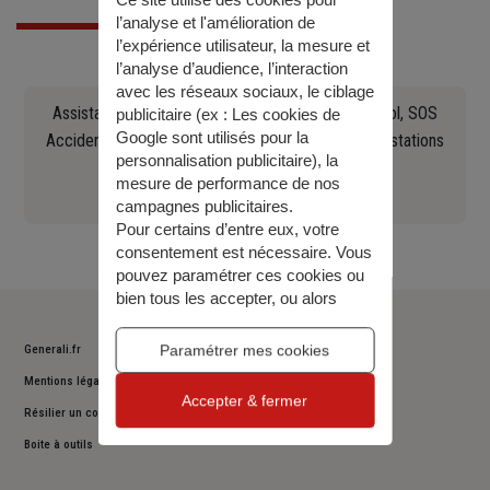
Ce site utilise des cookies pour
l’analyse et l'amélioration de
l’expérience utilisateur, la mesure et
l’analyse d’audience, l’interaction
avec les réseaux sociaux, le ciblage
Assistance en cas d'accident, crevaison, panne, vol, SOS
publicitaire (ex :
Les cookies de
Google sont utilisés pour la
Accident Europ Assistance Constat, recherche de stations
personnalisation publicitaire
), la
Essence, remorquage (...)
mesure de performance de nos
0141858483
campagnes publicitaires.
Pour certains d’entre eux, votre
consentement est nécessaire. Vous
pouvez paramétrer ces cookies ou
bien tous les accepter, ou alors
décider de continuer votre
navigation sans les accepter. Vous
Paramétrer mes cookies
Generali.fr
pourrez modifier ce choix à tout
Mentions légales
moment.
Accepter & fermer
Pour plus d’information,
consulter
Résilier un contrat
notre politique de gestion des
Boite à outils
cookies
.