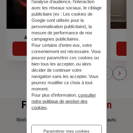
l’analyse d’audience, l’interaction
avec les réseaux sociaux, le ciblage
publicitaire (ex :
Les cookies de
Google sont utilisés pour la
personnalisation publicitaire
), la
mesure de performance de nos
Assurance de prêt immobilier
campagnes publicitaires.
Pour certains d’entre eux, votre
Découvrir
consentement est nécessaire. Vous
pouvez paramétrer ces cookies ou
bien tous les accepter, ou alors
décider de continuer votre
navigation sans les accepter. Vous
pourrez modifier ce choix à tout
moment.
Pour plus d’information,
consulter
notre politique de gestion des
Faites
une simulation
cookies
.
Réalisez une simulation tarifaire d'assurance, auto,
habitation, prêt immobilier.
Paramétrer mes cookies