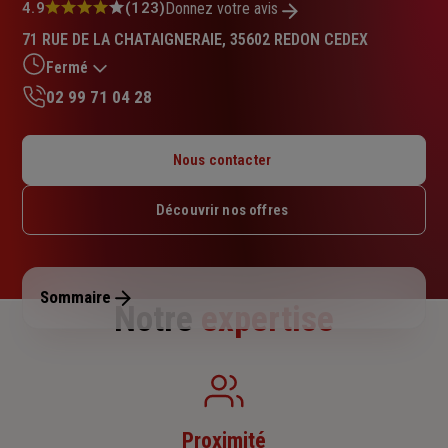
Note
4.9
(123)
Donnez votre avis
:
71 RUE DE LA CHATAIGNERAIE, 35602 REDON CEDEX
4.9
sur
Fermé
5
02 99 71 04 28
étoiles
Lundi : 09h – 12h / 14h – 18h
Mardi : 09h – 12h / 14h – 18h
Nous contacter
Mercredi : 09h – 12h / 14h – 18h
Jeudi : 09h – 12h / 14h – 18h
Découvrir nos offres
Vendredi : 09h – 12h / 14h – 18h
Samedi : Fermé
Dimanche : Fermé
Sommaire
Notre
expertise
Proximité