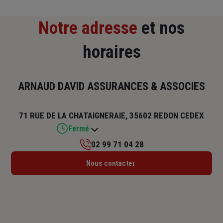
Notre adresse
et nos
horaires
ARNAUD DAVID ASSURANCES & ASSOCIES
71 RUE DE LA CHATAIGNERAIE, 35602 REDON CEDEX
Fermé
02 99 71 04 28
Lundi : 09h – 12h / 14h – 18h
Nous contacter
Mardi : 09h – 12h / 14h – 18h
Mercredi : 09h – 12h / 14h – 18h
Jeudi : 09h – 12h / 14h – 18h
Vendredi : 09h – 12h / 14h – 18h
Samedi : Fermé