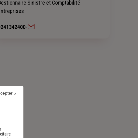
Gestionnaire Sinistre et Comptabilité
Entreprises
0241342400
-
ccepter
a
citaire