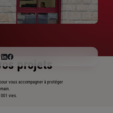
r
vos projets
 pour vous accompagner
à protéger
emain.
 001 vies.