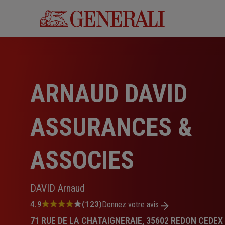
Aller
au
contenu
principal
ARNAUD DAVID
ASSURANCES &
ASSOCIES
DAVID Arnaud
Note
4.9
(123)
Donnez votre avis
:
71 RUE DE LA CHATAIGNERAIE, 35602 REDON CEDEX
4.9