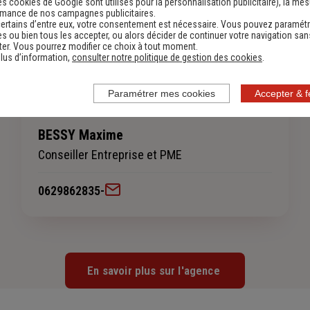
es cookies de Google sont utilisés pour la personnalisation publicitaire
), la me
rmance de nos campagnes publicitaires.
ertains d’entre eux, votre consentement est nécessaire. Vous pouvez paramétr
s ou bien tous les accepter, ou alors décider de continuer votre navigation san
er. Vous pourrez modifier ce choix à tout moment.
lus d’information,
consulter notre politique de gestion des cookies
.
Paramétrer mes cookies
Accepter & 
BESSY Maxime
Conseiller Entreprise et PME
0629862835
-
En savoir plus sur l'agence