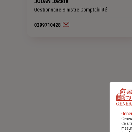
JOUAN Jackie
Gestionnaire Sinistre Comptabilité
0299710428
-
Gener
Genera
Ce sit
mesure