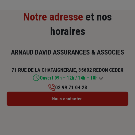
Notre adresse
et nos
horaires
ARNAUD DAVID ASSURANCES & ASSOCIES
71 RUE DE LA CHATAIGNERAIE, 35602 REDON CEDEX
Ouvert 09h – 12h / 14h – 18h
02 99 71 04 28
Lundi : 09h – 12h / 14h – 18h
Nous contacter
Mardi : 09h – 12h / 14h – 18h
Mercredi : 09h – 12h / 14h – 18h
Jeudi : 09h – 12h / 14h – 18h
Vendredi : 09h – 12h / 14h – 18h
Samedi : Fermé