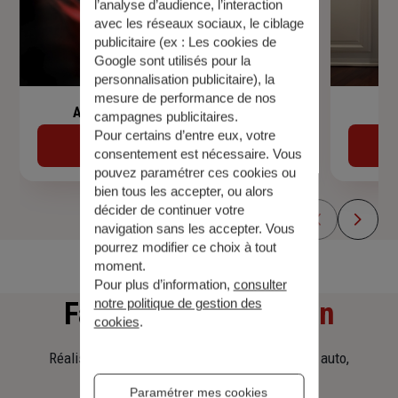
l’analyse d’audience, l’interaction
avec les réseaux sociaux, le ciblage
publicitaire (ex :
Les cookies de
Google sont utilisés pour la
personnalisation publicitaire
), la
mesure de performance de nos
Assurance de prêt immobilier
campagnes publicitaires.
Pour certains d’entre eux, votre
Découvrir
consentement est nécessaire. Vous
pouvez paramétrer ces cookies ou
bien tous les accepter, ou alors
décider de continuer votre
navigation sans les accepter. Vous
pourrez modifier ce choix à tout
moment.
Pour plus d’information,
consulter
notre politique de gestion des
Faites
une simulation
cookies
.
Réalisez une simulation tarifaire d'assurance, auto,
habitation, prêt immobilier.
Paramétrer mes cookies