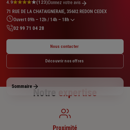
Note
4.9
(123)
Donnez votre avis
:
71 RUE DE LA CHATAIGNERAIE, 35602 REDON CEDEX
4.9
sur
Ouvert 09h – 12h / 14h – 18h
5
02 99 71 04 28
étoiles
Lundi : 09h – 12h / 14h – 18h
Mardi : 09h – 12h / 14h – 18h
Nous contacter
Mercredi : 09h – 12h / 14h – 18h
Jeudi : 09h – 12h / 14h – 18h
Découvrir nos offres
Vendredi : 09h – 12h / 14h – 18h
Samedi : Fermé
Dimanche : Fermé
Sommaire
Notre
expertise
Proximité