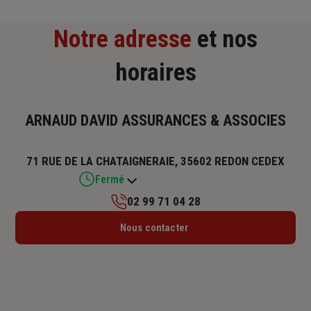
Notre adresse
et nos
horaires
ARNAUD DAVID ASSURANCES & ASSOCIES
71 RUE DE LA CHATAIGNERAIE, 35602 REDON CEDEX
Fermé
02 99 71 04 28
Lundi : 09h – 12h / 14h – 18h
Nous contacter
Mardi : 09h – 12h / 14h – 18h
Mercredi : 09h – 12h / 14h – 18h
Jeudi : 09h – 12h / 14h – 18h
Vendredi : 09h – 12h / 14h – 18h
Samedi : Fermé