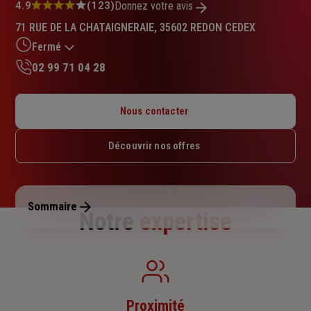
Note
4.9
(123)
Donnez votre avis
:
71 RUE DE LA CHATAIGNERAIE, 35602 REDON CEDEX
4.9
sur
Fermé
5
02 99 71 04 28
étoiles
Lundi : 09h – 12h / 14h – 18h
Mardi : 09h – 12h / 14h – 18h
Nous contacter
Mercredi : 09h – 12h / 14h – 18h
Jeudi : 09h – 12h / 14h – 18h
Découvrir nos offres
Vendredi : 09h – 12h / 14h – 18h
Samedi : Fermé
Dimanche : Fermé
Sommaire
Notre
expertise
Proximité