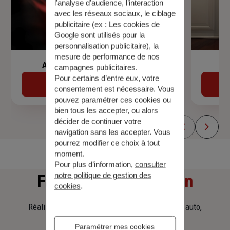
l’analyse d’audience, l’interaction
avec les réseaux sociaux, le ciblage
publicitaire (ex :
Les cookies de
Google sont utilisés pour la
personnalisation publicitaire
), la
mesure de performance de nos
Assurance de prêt immobilier
campagnes publicitaires.
Pour certains d’entre eux, votre
Découvrir
consentement est nécessaire. Vous
pouvez paramétrer ces cookies ou
bien tous les accepter, ou alors
décider de continuer votre
navigation sans les accepter. Vous
pourrez modifier ce choix à tout
moment.
Pour plus d’information,
consulter
notre politique de gestion des
Faites
une simulation
cookies
.
Réalisez une simulation tarifaire d'assurance, auto,
habitation, prêt immobilier.
Paramétrer mes cookies