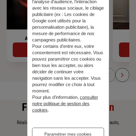
l’analyse d’audience, l’interaction
avec les réseaux sociaux, le ciblage
publicitaire (ex :
Les cookies de
Google sont utilisés pour la
personnalisation publicitaire
), la
mesure de performance de nos
Assurance de prêt immobilier
campagnes publicitaires.
Pour certains d’entre eux, votre
Découvrir
consentement est nécessaire. Vous
pouvez paramétrer ces cookies ou
bien tous les accepter, ou alors
décider de continuer votre
navigation sans les accepter. Vous
pourrez modifier ce choix à tout
moment.
Pour plus d’information,
consulter
notre politique de gestion des
Faites
une simulation
cookies
.
Réalisez une simulation tarifaire d'assurance, auto,
habitation, prêt immobilier.
Paramétrer mes cookies