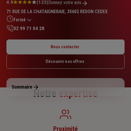
Note
4.9
(123)
Donnez votre avis
:
71 RUE DE LA CHATAIGNERAIE, 35602 REDON CEDEX
4.9
sur
Fermé
5
02 99 71 04 28
étoiles
Lundi : 09h – 12h / 14h – 18h
Mardi : 09h – 12h / 14h – 18h
Nous contacter
Mercredi : 09h – 12h / 14h – 18h
Jeudi : 09h – 12h / 14h – 18h
Découvrir nos offres
Vendredi : 09h – 12h / 14h – 18h
Samedi : Fermé
Dimanche : Fermé
Sommaire
Notre
expertise
Proximité