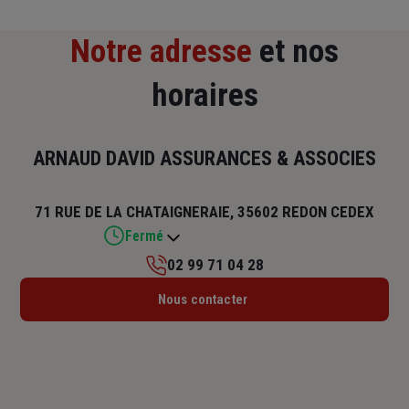
Notre adresse
et nos
horaires
ARNAUD DAVID ASSURANCES & ASSOCIES
71 RUE DE LA CHATAIGNERAIE, 35602 REDON CEDEX
Fermé
02 99 71 04 28
Lundi : 09h – 12h / 14h – 18h
Nous contacter
Mardi : 09h – 12h / 14h – 18h
Mercredi : 09h – 12h / 14h – 18h
Jeudi : 09h – 12h / 14h – 18h
Vendredi : 09h – 12h / 14h – 18h
Samedi : Fermé