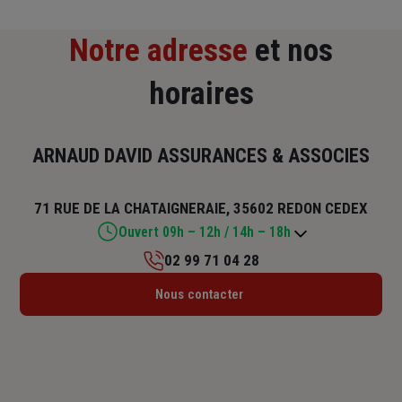
Notre adresse
et nos
horaires
ARNAUD DAVID ASSURANCES & ASSOCIES
71 RUE DE LA CHATAIGNERAIE, 35602 REDON CEDEX
Ouvert 09h – 12h / 14h – 18h
02 99 71 04 28
Lundi : 09h – 12h / 14h – 18h
Nous contacter
Mardi : 09h – 12h / 14h – 18h
Mercredi : 09h – 12h / 14h – 18h
Jeudi : 09h – 12h / 14h – 18h
Vendredi : 09h – 12h / 14h – 18h
Samedi : Fermé