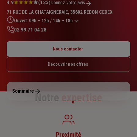
Note
4.9
(123)
Donnez votre avis
:
71 RUE DE LA CHATAIGNERAIE, 35602 REDON CEDEX
4.9
sur
Ouvert 09h – 12h / 14h – 18h
5
02 99 71 04 28
étoiles
Lundi : 09h – 12h / 14h – 18h
Mardi : 09h – 12h / 14h – 18h
Nous contacter
Mercredi : 09h – 12h / 14h – 18h
Jeudi : 09h – 12h / 14h – 18h
Découvrir nos offres
Vendredi : 09h – 12h / 14h – 18h
Samedi : Fermé
Dimanche : Fermé
Sommaire
Notre
expertise
Proximité