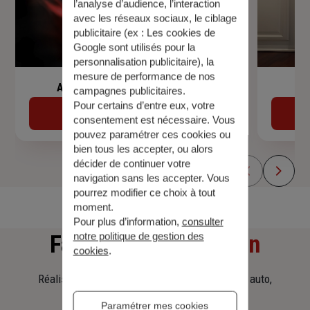
l’analyse d’audience, l’interaction
avec les réseaux sociaux, le ciblage
publicitaire (ex :
Les cookies de
Google sont utilisés pour la
personnalisation publicitaire
), la
mesure de performance de nos
Assurance de prêt immobilier
campagnes publicitaires.
Pour certains d’entre eux, votre
Découvrir
consentement est nécessaire. Vous
pouvez paramétrer ces cookies ou
bien tous les accepter, ou alors
décider de continuer votre
navigation sans les accepter. Vous
pourrez modifier ce choix à tout
moment.
Pour plus d’information,
consulter
notre politique de gestion des
Faites
une simulation
cookies
.
Réalisez une simulation tarifaire d'assurance, auto,
habitation, prêt immobilier.
Paramétrer mes cookies