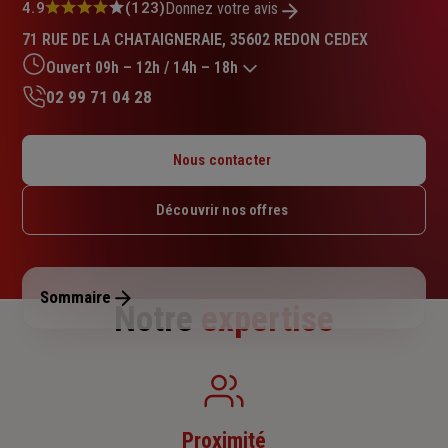
Note
4.9
(123)
Donnez votre avis
:
71 RUE DE LA CHATAIGNERAIE, 35602 REDON CEDEX
4.9
sur
Ouvert 09h – 12h / 14h – 18h
5
02 99 71 04 28
étoiles
Lundi : 09h – 12h / 14h – 18h
Mardi : 09h – 12h / 14h – 18h
Nous contacter
Mercredi : 09h – 12h / 14h – 18h
Jeudi : 09h – 12h / 14h – 18h
Découvrir nos offres
Vendredi : 09h – 12h / 14h – 18h
Samedi : Fermé
Dimanche : Fermé
Sommaire
Notre
expertise
Proximité