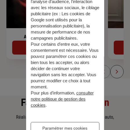
l’analyse d’audience, l’interaction
avec les réseaux sociaux, le ciblage
publicitaire (ex :
Les cookies de
Google sont utilisés pour la
personnalisation publicitaire
), la
mesure de performance de nos
Assurance de prêt immobilier
campagnes publicitaires.
Pour certains d’entre eux, votre
Découvrir
consentement est nécessaire. Vous
pouvez paramétrer ces cookies ou
bien tous les accepter, ou alors
décider de continuer votre
navigation sans les accepter. Vous
pourrez modifier ce choix à tout
moment.
Pour plus d’information,
consulter
notre politique de gestion des
Faites
une simulation
cookies
.
Réalisez une simulation tarifaire d'assurance, auto,
habitation, prêt immobilier.
Paramétrer mes cookies