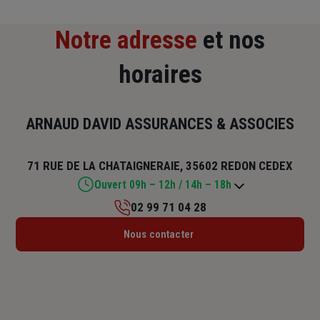
Notre adresse
et nos
horaires
ARNAUD DAVID ASSURANCES & ASSOCIES
71 RUE DE LA CHATAIGNERAIE, 35602 REDON CEDEX
Ouvert 09h – 12h / 14h – 18h
02 99 71 04 28
Lundi : 09h – 12h / 14h – 18h
Nous contacter
Mardi : 09h – 12h / 14h – 18h
Mercredi : 09h – 12h / 14h – 18h
Jeudi : 09h – 12h / 14h – 18h
Vendredi : 09h – 12h / 14h – 18h
Samedi : Fermé