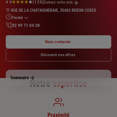
Note
4.9
(123)
Donnez votre avis
:
71 RUE DE LA CHATAIGNERAIE, 35602 REDON CEDEX
4.9
sur
Fermé
5
02 99 71 04 28
étoiles
Lundi : 09h – 12h / 14h – 18h
Mardi : 09h – 12h / 14h – 18h
Nous contacter
Mercredi : 09h – 12h / 14h – 18h
Jeudi : 09h – 12h / 14h – 18h
Découvrir nos offres
Vendredi : 09h – 12h / 14h – 18h
Samedi : Fermé
Dimanche : Fermé
Sommaire
Notre
expertise
Proximité