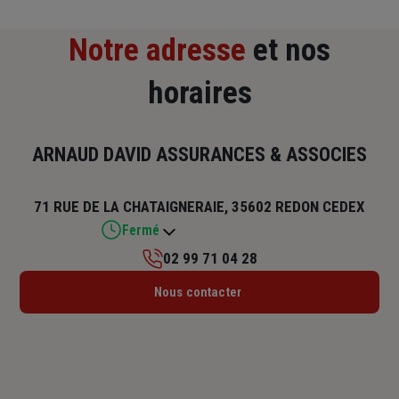
Notre adresse
et nos
horaires
ARNAUD DAVID ASSURANCES & ASSOCIES
71 RUE DE LA CHATAIGNERAIE, 35602 REDON CEDEX
Fermé
02 99 71 04 28
Lundi : 09h – 12h / 14h – 18h
Nous contacter
Mardi : 09h – 12h / 14h – 18h
Mercredi : 09h – 12h / 14h – 18h
Jeudi : 09h – 12h / 14h – 18h
Vendredi : 09h – 12h / 14h – 18h
Samedi : Fermé