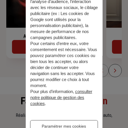
l’analyse d’audience, l’interaction
avec les réseaux sociaux, le ciblage
publicitaire (ex :
Les cookies de
Google sont utilisés pour la
personnalisation publicitaire
), la
mesure de performance de nos
Assurance de prêt immobilier
campagnes publicitaires.
Pour certains d’entre eux, votre
Découvrir
consentement est nécessaire. Vous
pouvez paramétrer ces cookies ou
bien tous les accepter, ou alors
décider de continuer votre
navigation sans les accepter. Vous
pourrez modifier ce choix à tout
moment.
Pour plus d’information,
consulter
notre politique de gestion des
Faites
une simulation
cookies
.
Réalisez une simulation tarifaire d'assurance, auto,
habitation, prêt immobilier.
Paramétrer mes cookies