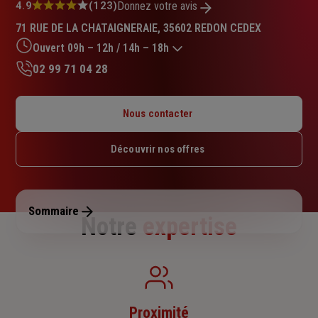
Note
4.9
(123)
Donnez votre avis
:
71 RUE DE LA CHATAIGNERAIE, 35602 REDON CEDEX
4.9
sur
Ouvert 09h – 12h / 14h – 18h
5
02 99 71 04 28
étoiles
Lundi : 09h – 12h / 14h – 18h
Mardi : 09h – 12h / 14h – 18h
Nous contacter
Mercredi : 09h – 12h / 14h – 18h
Jeudi : 09h – 12h / 14h – 18h
Découvrir nos offres
Vendredi : 09h – 12h / 14h – 18h
Samedi : Fermé
Dimanche : Fermé
Sommaire
Notre
expertise
Proximité