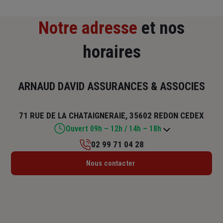
Notre adresse
et nos
horaires
ARNAUD DAVID ASSURANCES & ASSOCIES
71 RUE DE LA CHATAIGNERAIE, 35602 REDON CEDEX
Ouvert 09h – 12h / 14h – 18h
02 99 71 04 28
Lundi : 09h – 12h / 14h – 18h
Nous contacter
Mardi : 09h – 12h / 14h – 18h
Mercredi : 09h – 12h / 14h – 18h
Jeudi : 09h – 12h / 14h – 18h
Vendredi : 09h – 12h / 14h – 18h
Samedi : Fermé