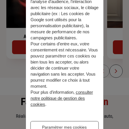
l’analyse d’audience, l’interaction
avec les réseaux sociaux, le ciblage
publicitaire (ex :
Les cookies de
Google sont utilisés pour la
personnalisation publicitaire
), la
mesure de performance de nos
Assurance de prêt immobilier
campagnes publicitaires.
Pour certains d’entre eux, votre
Découvrir
consentement est nécessaire. Vous
pouvez paramétrer ces cookies ou
bien tous les accepter, ou alors
décider de continuer votre
navigation sans les accepter. Vous
pourrez modifier ce choix à tout
moment.
Pour plus d’information,
consulter
notre politique de gestion des
Faites
une simulation
cookies
.
Réalisez une simulation tarifaire d'assurance, auto,
habitation, prêt immobilier.
Paramétrer mes cookies