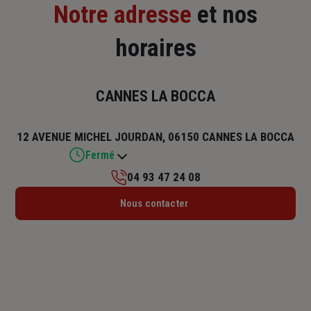
Notre adresse
et nos
horaires
CANNES LA BOCCA
12 AVENUE MICHEL JOURDAN, 06150 CANNES LA BOCCA
Fermé
04 93 47 24 08
Lundi : 08h30 – 12h / 14h – 17h30
Nous contacter
Mardi : 08h30 – 12h / 14h – 17h30
Mercredi : 08h30 – 12h / 14h – 17h30
Jeudi : 08h30 – 12h / 14h – 17h30
Vendredi : 08h30 – 12h / 14h – 17h
Samedi : Fermé
Dimanche : Fermé