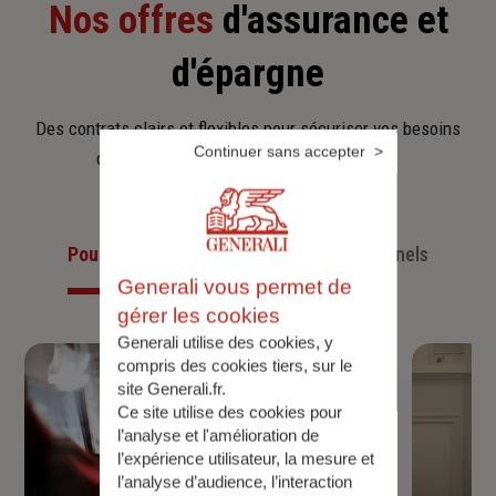
Nos offres
d'assurance et
d'épargne
Des contrats clairs et flexibles pour sécuriser vos besoins
Continuer sans accepter
d’aujourd’hui et anticiper ceux de demain.
Pour les particuliers
Pour les professionnels
Generali vous permet de
gérer les cookies
Generali utilise des cookies, y
compris des cookies tiers, sur le
site Generali.fr.
Ce site utilise des cookies pour
l’analyse et l'amélioration de
l’expérience utilisateur, la mesure et
l’analyse d’audience, l’interaction