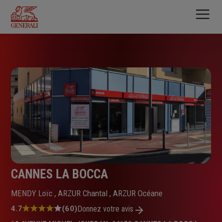
Aller
au
contenu
principal
CANNES LA BOCCA
MENDY Loïc , ARZUR Chantal , ARZUR Océane
Note
4.7
(60)
Donnez votre avis
: