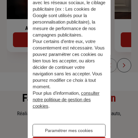
avec les réseaux sociaux, le ciblage
publicitaire (ex :
Les cookies de
Google sont utilisés pour la
personnalisation publicitaire
), la
Assurance de prêt immobilier
mesure de performance de nos
campagnes publicitaires.
Découvrir
Pour certains d’entre eux, votre
consentement est nécessaire. Vous
pouvez paramétrer ces cookies ou
bien tous les accepter, ou alors
décider de continuer votre
navigation sans les accepter. Vous
pourrez modifier ce choix à tout
moment.
Pour plus d’information,
consulter
Faites
une simulation
notre politique de gestion des
cookies
.
Réalisez une simulation tarifaire d'assurance, auto,
habitation, prêt immobilier.
Paramétrer mes cookies