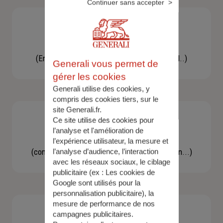
Continuer sans accepter
Besoin d'une assistance
(En cas d'accident, bris de glace, un conseil..)
Generali vous permet de
gérer les cookies
Generali utilise des cookies, y
compris des cookies tiers, sur le
site Generali.fr.
Ce site utilise des cookies pour
l’analyse et l'amélioration de
Demande d'information
l’expérience utilisateur, la mesure et
(concernant une actualité, une réglementation...)
l’analyse d’audience, l’interaction
avec les réseaux sociaux, le ciblage
publicitaire (ex :
Les cookies de
Google sont utilisés pour la
personnalisation publicitaire
), la
mesure de performance de nos
campagnes publicitaires.