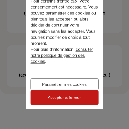
Pour certains d’entre eux, votre
Contacter un agent
consentement est nécessaire. Vous
(Obtenir un devis, une information, faire un
pouvez paramétrer ces cookies ou
bien tous les accepter, ou alors
bilan...)
décider de continuer votre
navigation sans les accepter. Vous
pourrez modifier ce choix à tout
moment.
Pour plus d’information,
consulter
notre politique de gestion des
cookies
.
Effectuer une démarche
(accéder à l'espace client, gérer mes contrats..)
Paramétrer mes cookies
Accepter & fermer