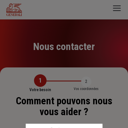
Aller
au
contenu
principal
Nous contacter
1
2
Vos coordonnées
Votre besoin
Comment pouvons nous
vous aider ?