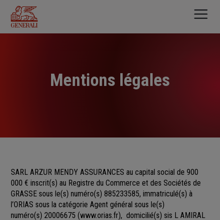
Aller
au
contenu
principal
Mentions légales
SARL ARZUR MENDY ASSURANCES au capital social de 900
000 €
inscrit(s)
au Registre du Commerce et des Sociétés
de
GRASSE sous le(s) numéro(s)
885233585, immatriculé(s) à
l’ORIAS sous la catégorie Agent général sous le(s)
numéro(s) 20006675
(
www.orias.fr
), domicilié(s) sis L AMIRAL