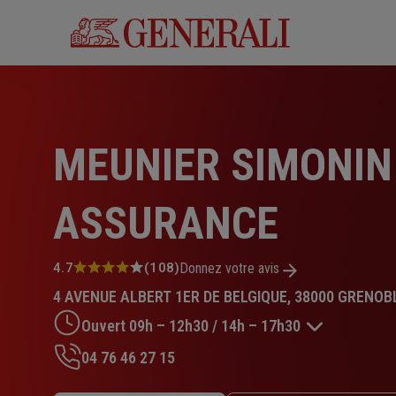
Aller
au
contenu
principal
MEUNIER SIMONIN
ASSURANCE
Note
4.7
(108)
Donnez votre avis
:
4 AVENUE ALBERT 1ER DE BELGIQUE, 38000 GRENOB
4.7
sur
Ouvert 09h – 12h30 / 14h – 17h30
5
étoiles
04 76 46 27 15
Lundi : 09h – 12h30 / 14h – 17h30