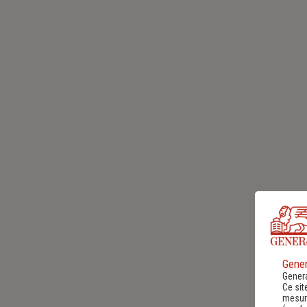
Gener
Genera
Ce sit
mesure