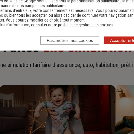
es cookies de Google sont utilisés pour la personnalisation publicitaire
), la me
rmance de nos campagnes publicitaires.
ertains d’entre eux, votre consentement est nécessaire. Vous pouvez paramétr
s ou bien tous les accepter, ou alors décider de continuer votre navigation san
er. Vous pourrez modifier ce choix à tout moment.
lus d’information,
consulter notre politique de gestion des cookies
.
Paramétrer mes cookies
Accepter & 
Faites
une simulation
ne simulation tarifaire d'assurance, auto, habitation, prêt 