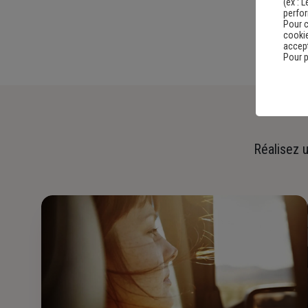
(ex :
L
perfo
Pour c
cookie
accept
Pour p
Réalisez u