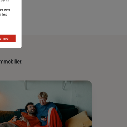
sure de
er ces
s les
fermer
immobilier.