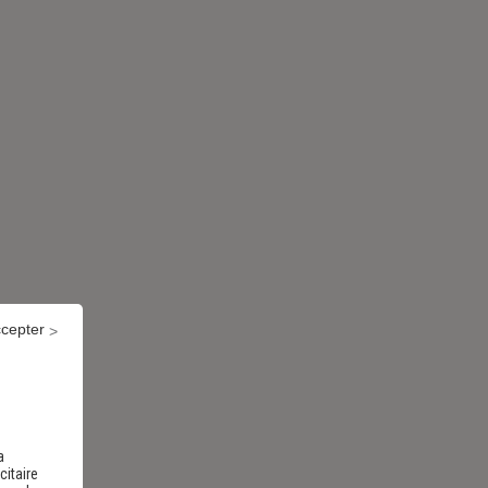
ccepter
a
citaire