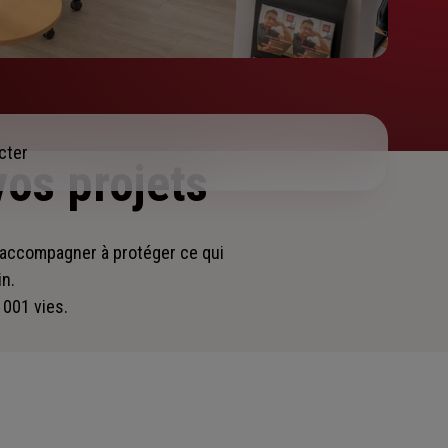
cter
vos projets
s accompagner
à protéger ce qui
in.
 001 vies.