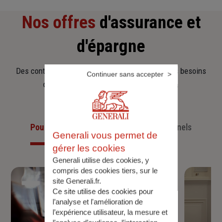
Nos offres
d'assurance et
d'épargne
Des contrats clairs et flexibles pour sécuriser vos besoins
Continuer sans accepter
d’aujourd’hui et anticiper ceux de demain.
Pour les particuliers
Pour les professionnels
Generali vous permet de
gérer les cookies
Generali utilise des cookies, y
compris des cookies tiers, sur le
site Generali.fr.
Ce site utilise des cookies pour
l’analyse et l'amélioration de
l’expérience utilisateur, la mesure et