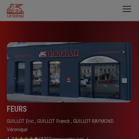
Aller
au
contenu
principal
FEURS
GUILLOT Eric , GUILLOT Franck , GUILLOT-RAYMOND
Véronique
4.7
(92)