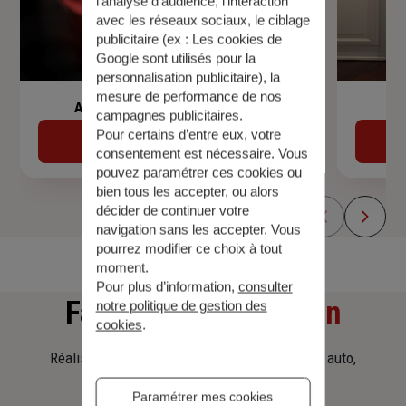
l’analyse d’audience, l’interaction
avec les réseaux sociaux, le ciblage
publicitaire (ex :
Les cookies de
Google sont utilisés pour la
personnalisation publicitaire
), la
mesure de performance de nos
Assurance de prêt immobilier
campagnes publicitaires.
Pour certains d’entre eux, votre
Découvrir
consentement est nécessaire. Vous
pouvez paramétrer ces cookies ou
bien tous les accepter, ou alors
décider de continuer votre
navigation sans les accepter. Vous
pourrez modifier ce choix à tout
moment.
Pour plus d’information,
consulter
Faites
une simulation
notre politique de gestion des
cookies
.
Réalisez une simulation tarifaire d'assurance, auto,
habitation, prêt immobilier.
Paramétrer mes cookies