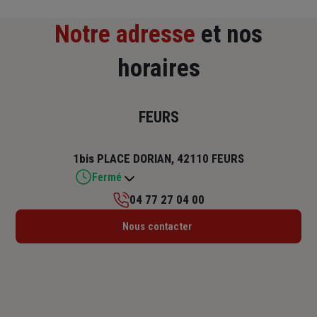
Notre adresse
et nos
horaires
FEURS
1bis PLACE DORIAN, 42110 FEURS
Fermé
04 77 27 04 00
Lundi : 09h – 12h / 14h – 17h30
Nous contacter
Mardi : 09h – 12h / 14h – 17h30
Mercredi : 09h – 12h / 14h – 17h30
Jeudi : 09h – 12h / 14h – 17h30
Vendredi : 09h – 12h / 14h – 17h30
Samedi : Fermé