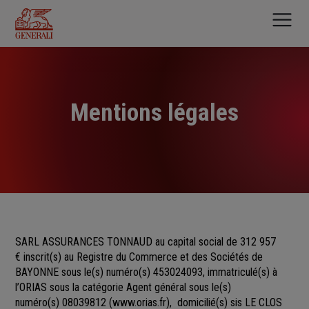
Aller
au
contenu
principal
Mentions légales
SARL ASSURANCES TONNAUD au capital social de 312 957
€
inscrit(s)
au Registre du Commerce et des Sociétés
de
BAYONNE sous le(s) numéro(s)
453024093, immatriculé(s) à
l’ORIAS sous la catégorie Agent général sous le(s)
numéro(s) 08039812
(
www.orias.fr
), domicilié(s) sis LE CLOS