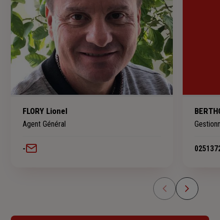
FLORY Lionel
BERTH
Agent Général
Gestionn
-
025137