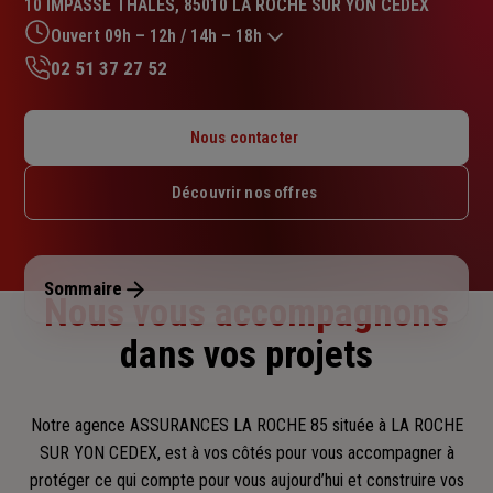
10 IMPASSE THALES, 85010 LA ROCHE SUR YON CEDEX
4.5
sur
Ouvert 09h – 12h / 14h – 18h
5
02 51 37 27 52
étoiles
Lundi : 09h – 12h / 14h – 18h
Mardi : 09h – 12h / 14h – 18h
Nous contacter
Mercredi : 09h – 12h / 14h – 18h
Jeudi : 09h – 12h / 14h – 18h
Découvrir nos offres
Vendredi : 09h – 12h / 14h – 18h
Samedi : Fermé
Dimanche : Fermé
Sommaire
Nous vous accompagnons
dans vos projets
Notre agence ASSURANCES LA ROCHE 85 située à LA ROCHE
SUR YON CEDEX, est à vos côtés pour vous accompagner
à
protéger ce qui compte pour vous aujourd’hui et construire vos