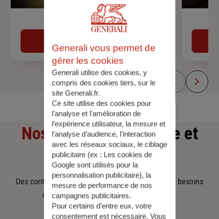
Devis assurance auto
Obtenir une estimation
Generali vous permet de
gérer les cookies
Generali utilise des cookies, y
compris des cookies tiers, sur le
site Generali.fr.
Ce site utilise des cookies pour
l’analyse et l'amélioration de
l’expérience utilisateur, la mesure et
Nos offres
d'assurance et
l’analyse d’audience, l’interaction
avec les réseaux sociaux, le ciblage
d'épargne
publicitaire (ex :
Les cookies de
Google sont utilisés pour la
personnalisation publicitaire
), la
Des contrats clairs et flexibles pour sécuriser vos besoins
mesure de performance de nos
d’aujourd’hui et anticiper ceux de demain.
campagnes publicitaires.
Pour certains d’entre eux, votre
consentement est nécessaire. Vous