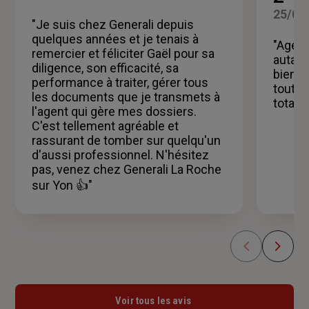
sur
5
25/04
"Je suis chez Generali depuis
étoiles
quelques années et je tenais à
"Agenc
remercier et féliciter Gaël pour sa
autant
diligence, son efficacité, sa
bienve
performance à traiter, gérer tous
tout e
les documents que je transmets à
totale
l'agent qui gère mes dossiers.
C'est tellement agréable et
rassurant de tomber sur quelqu'un
d'aussi professionnel. N'hésitez
pas, venez chez Generali La Roche
sur Yon 👍"
Voir tous les avis