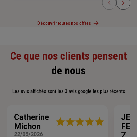
Découvrir toutes nos offres
Ce que nos clients pensent
de nous
Les avis affichés sont les 3 avis google les plus récents
Catherine
JEA
Note
Michon
FER
:
5
22/05/2026
Z