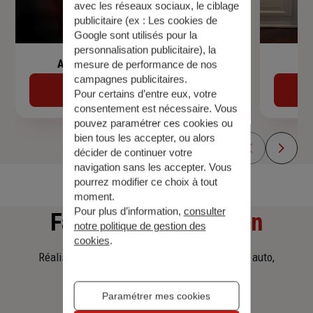
avec les réseaux sociaux, le ciblage
publicitaire (ex :
Les cookies de
Google sont utilisés pour la
personnalisation publicitaire
), la
Assurance de prêt immobilier
mesure de performance de nos
campagnes publicitaires.
Découvrir
Pour certains d’entre eux, votre
consentement est nécessaire. Vous
pouvez paramétrer ces cookies ou
bien tous les accepter, ou alors
décider de continuer votre
navigation sans les accepter. Vous
pourrez modifier ce choix à tout
moment.
Pour plus d’information,
consulter
Faites
une simulation
notre politique de gestion des
cookies
.
Réalisez une simulation tarifaire d'assurance, auto,
habitation, prêt immobilier.
Paramétrer mes cookies