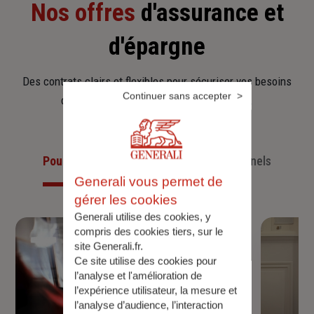
Nos offres
d'assurance et
d'épargne
Des contrats clairs et flexibles pour sécuriser vos besoins
Continuer sans accepter
d’aujourd’hui et anticiper ceux de demain.
Pour les particuliers
Pour les professionnels
Generali vous permet de
gérer les cookies
Generali utilise des cookies, y
compris des cookies tiers, sur le
site Generali.fr.
Ce site utilise des cookies pour
l’analyse et l'amélioration de
l’expérience utilisateur, la mesure et
l’analyse d’audience, l’interaction