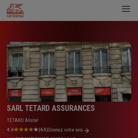
Aller
au
contenu
principal
SARL TETARD ASSURANCES
TETARD Alister
Note
4.6
(65)
Donnez votre avis
: