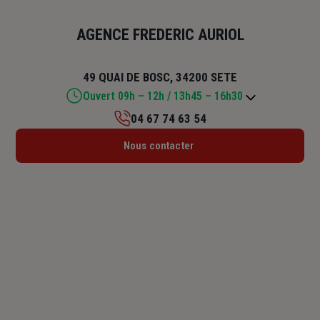
AGENCE FREDERIC AURIOL
49 QUAI DE BOSC, 34200 SETE
Ouvert 09h – 12h / 13h45 – 16h30
04 67 74 63 54
Lundi : 09h – 12h / 13h45 – 18h
Nous contacter
Mardi : 09h – 12h / 13h45 – 18h
Mercredi : 09h – 12h / 13h45 – 18h
Jeudi : 09h – 12h / 13h45 – 18h
Vendredi : 09h – 12h / 13h45 – 16h30
Samedi : Fermé
Dimanche : Fermé