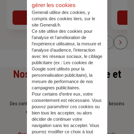
gérer les cookies
Devis assurance auto
Generali utilise des cookies, y
Obtenir une estimation
compris des cookies tiers, sur le
site Generali.fr.
Ce site utilise des cookies pour
l’analyse et l'amélioration de
l’expérience utilisateur, la mesure et
l’analyse d’audience, l’interaction
avec les réseaux sociaux, le ciblage
publicitaire (ex :
Les cookies de
Google sont utilisés pour la
Nos offres
d'assurance et
personnalisation publicitaire
), la
mesure de performance de nos
d'épargne
campagnes publicitaires.
Pour certains d’entre eux, votre
consentement est nécessaire. Vous
Des contrats clairs et flexibles pour sécuriser vos besoins
pouvez paramétrer ces cookies ou
d’aujourd’hui et anticiper ceux de demain.
bien tous les accepter, ou alors
décider de continuer votre
navigation sans les accepter. Vous
pourrez modifier ce choix à tout