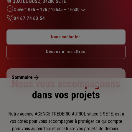
49 QUAI DE BOSC, 34200 SETE
4.1
sur
Ouvert 09h – 12h / 13h45 – 16h30
5
04 67 74 63 54
étoiles
Lundi : 09h – 12h / 13h45 – 18h
Mardi : 09h – 12h / 13h45 – 18h
Nous contacter
Mercredi : 09h – 12h / 13h45 – 18h
Jeudi : 09h – 12h / 13h45 – 18h
Découvrir nos offres
Vendredi : 09h – 12h / 13h45 – 16h30
Samedi : Fermé
Dimanche : Fermé
Sommaire
Nous vous accompagnons
dans vos projets
Notre agence AGENCE FREDERIC AURIOL située à SETE, est à
vos côtés pour vous accompagner
à protéger ce qui compte
pour vous aujourd’hui et construire vos projets de demain.