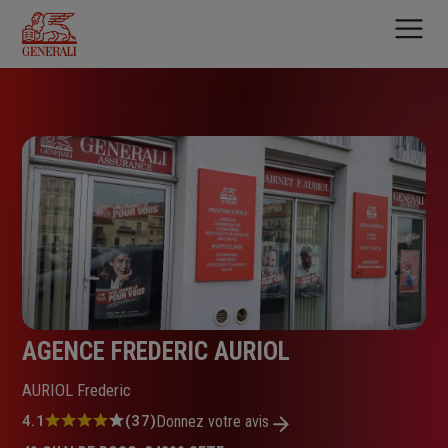
Aller
au
contenu
principal
AGENCE FREDERIC AURIOL
AURIOL Frederic
Note
4.1
(37)
Donnez votre avis
: