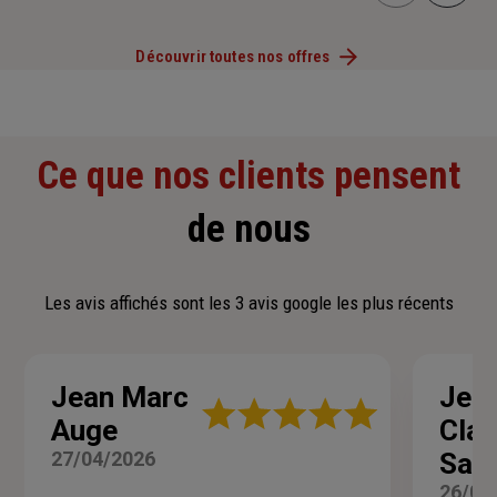
Découvrir toutes nos offres
Ce que nos clients pensent
de nous
Les avis affichés sont les 3 avis google les plus récents
Jean Marc
Jea
Note
Auge
Cla
:
5
27/04/2026
Salv
sur
5
26/02