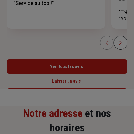
"Service au top !"
étoiles
"Très 
recom
Voir tous les avis
Laisser un avis
Notre adresse
et nos
horaires