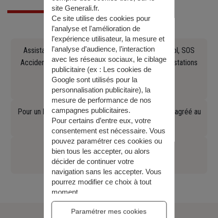
site Generali.fr.
Ce site utilise des cookies pour
l’analyse et l'amélioration de
l’expérience utilisateur, la mesure et
l’analyse d’audience, l’interaction
Assistance en cas d'accident, crevaison, panne, vol, SOS
avec les réseaux sociaux, le ciblage
Accident Europ Assistance Constat, recherche de stations
publicitaire (ex :
Les cookies de
Essence, remorquage (...)
Google sont utilisés pour la
0141858483
personnalisation publicitaire
), la
mesure de performance de nos
campagnes publicitaires.
Pour un bris de glace auto contactez un réparateur agréé au
Pour certains d’entre eux, votre
09 70 80 60 01
consentement est nécessaire. Vous
pouvez paramétrer ces cookies ou
Conseil juridique
bien tous les accepter, ou alors
01 58 38 65 66
décider de continuer votre
navigation sans les accepter. Vous
pourrez modifier ce choix à tout
moment.
Pour plus d’information,
consulter
Paramétrer mes cookies
notre politique de gestion des