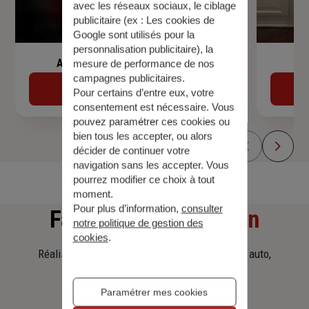
avec les réseaux sociaux, le ciblage
publicitaire (ex :
Les cookies de
Google sont utilisés pour la
personnalisation publicitaire
), la
Assurance de prêt immobilier
mesure de performance de nos
campagnes publicitaires.
Découvrir
Pour certains d’entre eux, votre
consentement est nécessaire. Vous
pouvez paramétrer ces cookies ou
bien tous les accepter, ou alors
décider de continuer votre
navigation sans les accepter. Vous
pourrez modifier ce choix à tout
moment.
Pour plus d’information,
consulter
Faites
une simulation
notre politique de gestion des
cookies
.
Réalisez une simulation tarifaire d'assurance, auto,
habitation, prêt immobilier.
Paramétrer mes cookies