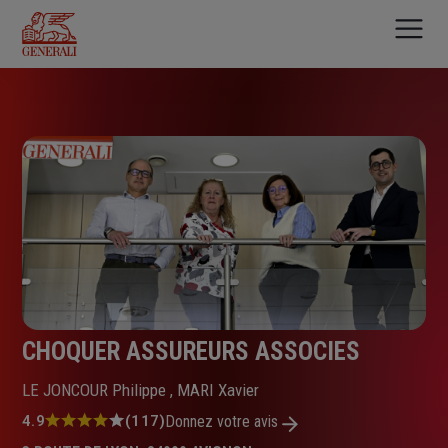
Aller
au
contenu
principal
CHOQUER ASSUREURS ASSOCIES
LE JONCOUR Philippe , MARI Xavier
Note
4.9
(117)
Donnez votre avis
: