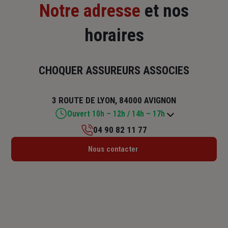
Notre adresse
et nos
horaires
CHOQUER ASSUREURS ASSOCIES
3 ROUTE DE LYON, 84000 AVIGNON
Ouvert 10h – 12h / 14h – 17h
04 90 82 11 77
Lundi : 10h – 12h / 14h – 17h
Nous contacter
Mardi : 10h – 12h / 14h – 17h
Mercredi : 14h – 17h
Jeudi : 10h – 12h / 14h – 17h
Vendredi : 10h – 12h / 14h – 17h
Samedi : Fermé
Dimanche : Fermé