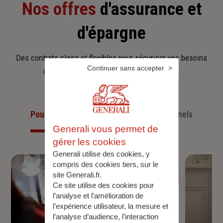
Nos offres
d'assurance et
d'épargne
Des contrats clairs et flexibles pour sécuriser vos besoins
Continuer sans accepter
d’aujourd’hui et anticiper ceux de demain.
Pour les particuliers
Pour les professionnels
Generali vous permet de
gérer les cookies
Generali utilise des cookies, y
compris des cookies tiers, sur le
site Generali.fr.
Ce site utilise des cookies pour
l’analyse et l'amélioration de
l’expérience utilisateur, la mesure et
l’analyse d’audience, l’interaction