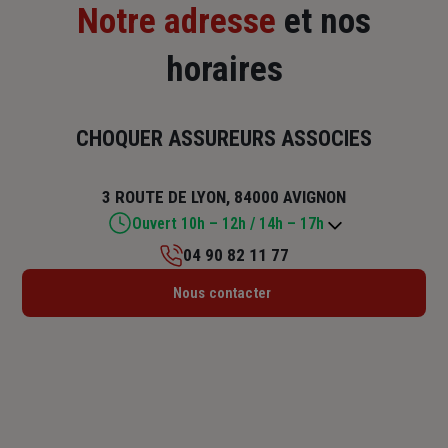
Notre adresse
et nos
horaires
CHOQUER ASSUREURS ASSOCIES
3 ROUTE DE LYON, 84000 AVIGNON
Ouvert 10h – 12h / 14h – 17h
04 90 82 11 77
Lundi : 10h – 12h / 14h – 17h
Nous contacter
Mardi : 10h – 12h / 14h – 17h
Mercredi : 14h – 17h
Jeudi : 10h – 12h / 14h – 17h
Vendredi : 10h – 12h / 14h – 17h
Samedi : Fermé
Dimanche : Fermé