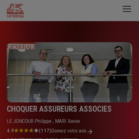
Aller
au
contenu
principal
CHOQUER ASSUREURS ASSOCIES
LE JONCOUR Philippe , MARI Xavier
Note
4.9
(117)
Donnez votre avis
: