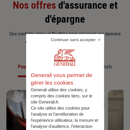
Nos offres
d'assurance et
d'épargne
Des contrats clairs et flexibles pour sécuriser vos besoins
Continuer sans accepter
d’aujourd’hui et anticiper ceux de demain.
Pour les particuliers
Pour les professionnels
Generali vous permet de
gérer les cookies
Generali utilise des cookies, y
compris des cookies tiers, sur le
site Generali.fr.
Ce site utilise des cookies pour
l’analyse et l'amélioration de
l’expérience utilisateur, la mesure et
l’analyse d’audience, l’interaction