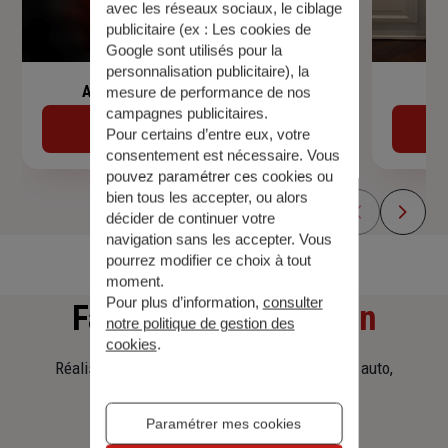
avec les réseaux sociaux, le ciblage
publicitaire (ex :
Les cookies de
Google sont utilisés pour la
personnalisation publicitaire
), la
Assurance de prêt immobilier
mesure de performance de nos
campagnes publicitaires.
Découvrir
Pour certains d’entre eux, votre
consentement est nécessaire. Vous
pouvez paramétrer ces cookies ou
bien tous les accepter, ou alors
décider de continuer votre
navigation sans les accepter. Vous
pourrez modifier ce choix à tout
moment.
Pour plus d’information,
consulter
Faites
une simulation
notre politique de gestion des
cookies
.
Réalisez une simulation tarifaire d'assurance, auto,
habitation, prêt immobilier.
Paramétrer mes cookies