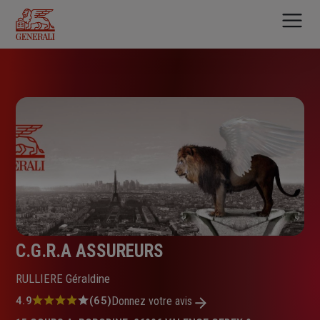
Aller
au
contenu
principal
C.G.R.A ASSUREURS
RULLIERE Géraldine
Note
4.9
(65)
Donnez votre avis
: