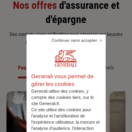
Nos offres
d'assurance et
d'épargne
Des contrats clairs et flexibles pour sécuriser vos besoins
Continuer sans accepter
d’aujourd’hui et anticiper ceux de demain.
Pour les particuliers
Pour les professionnels
Generali vous permet de
gérer les cookies
Generali utilise des cookies, y
compris des cookies tiers, sur le
site Generali.fr.
Ce site utilise des cookies pour
l’analyse et l'amélioration de
l’expérience utilisateur, la mesure et
l’analyse d’audience, l’interaction