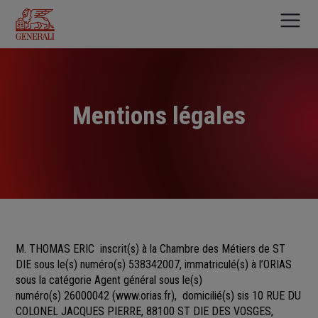
Aller
au
contenu
principal
Mentions légales
M. THOMAS ERIC
inscrit(s)
à la Chambre des Métiers
de
ST
DIE sous le(s) numéro(s)
538342007, immatriculé(s) à l’ORIAS
sous la catégorie Agent général sous le(s)
numéro(s) 26000042
(
www.orias.fr
), domicilié(s) sis 10 RUE DU
COLONEL JACQUES PIERRE, 88100 ST DIE DES VOSGES,