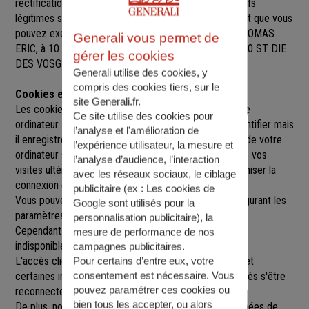
rectification, de suppression et d’opposition pour motifs
légitimes sur l’ensemble des données vous concernant que vous
pouvez exercer sur simple demande auprès de M. THOMAS
Generali vous permet de
ERIC
, à
10 RUE DU COLONEL JACQUES PIERRE, 88100 ST DIE
gérer les cookies
DES VOSGES
,
stdie@agence.generali.fr.
Generali utilise des cookies, y
compris des cookies tiers, sur le
Cookies et sessions
site Generali.fr.
Les cookies sont de petits fichiers implantés sur votre
Ce site utilise des cookies pour
ordinateur. Un cookie ne nous permet pas de vous identifier mais
l’analyse et l'amélioration de
il enregistre des informations relatives à la navigation de votre
l’expérience utilisateur, la mesure et
ordinateur sur notre site que nous pourrons lire lors de vos
l’analyse d’audience, l’interaction
visites ultérieures afin de faciliter la navigation, d'optimiser la
avec les réseaux sociaux, le ciblage
connexion et de personnaliser l'utilisation du site.
publicitaire (ex :
Les cookies de
Vous pouvez refuser l'utilisation des cookies en configurant les
Google sont utilisés pour la
paramètres de votre navigateur Internet.
personnalisation publicitaire
), la
Cependant le fait de refuser les cookies peut rendre
mesure de performance de nos
indisponibles toutes ou certaines parties du site.
campagnes publicitaires.
L'accès client est construit avec un délai de session, et
Pour certains d’entre eux, votre
consentement est nécessaire. Vous
certaines informations ne seront remises à jour qu'après s'être
pouvez paramétrer ces cookies ou
reconnecté sur le site.
bien tous les accepter, ou alors
De plus, nous pouvons être amenés à utiliser vos données de