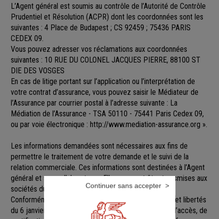
L’Agent général est soumis au contrôle de l’Autorité de Contrôle
Prudentiel et Résolution (ACPR) dont les coordonnées sont les
suivantes : 4 Place de Budapest ; CS 92459 ; 75436 PARIS
CEDEX 09.
Vous pouvez adresser vos réclamations aux coordonnées
suivantes : 10 RUE DU COLONEL JACQUES PIERRE, 88100 ST
DIE DES VOSGES
En cas de litige portant sur l’application ou l’interprétation de
votre contrat d’assurance, vous pouvez saisir le Médiateur de
l’Assurance par courrier postal à l’adresse suivante : La
Médiation de l’Assurance - TSA 50110 - 75441 Paris Cedex 09,
ou par voie électronique :
http://www.mediation-assurance.org
».
Les informations demandées sont nécessaires aux fins de
permettre le traitement de votre demande et le suivi de la
relation commerciale. Ces informations sont destinées à l’Agent
général et ses collaborateurs. Elles pourront être transmises aux
Continuer sans accepter
sociétés du groupe GENERALI.
Conformément aux dispositions de la loi Informatique et libertés
du 6 janvier 1978 modifiée, vous disposez d’un droit d’accès, de