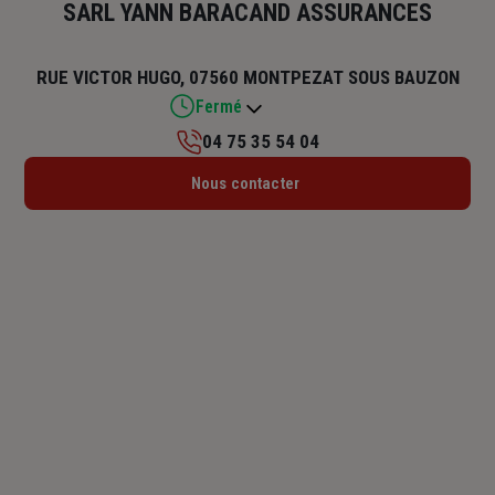
SARL YANN BARACAND ASSURANCES
RUE VICTOR HUGO, 07560 MONTPEZAT SOUS BAUZON
Fermé
04 75 35 54 04
Lundi : Fermé
Nous contacter
Mardi : Fermé
Mercredi : Fermé
Jeudi : 09h – 12h
Vendredi : Fermé
Samedi : Fermé
Dimanche : Fermé