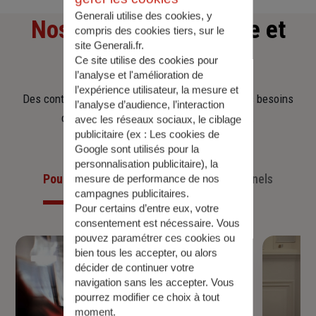
Generali utilise des cookies, y
Nos offres
d'assurance et
compris des cookies tiers, sur le
site Generali.fr.
d'épargne
Ce site utilise des cookies pour
l’analyse et l'amélioration de
l’expérience utilisateur, la mesure et
Des contrats clairs et flexibles pour sécuriser vos besoins
l’analyse d’audience, l’interaction
d’aujourd’hui et anticiper ceux de demain.
avec les réseaux sociaux, le ciblage
publicitaire (ex :
Les cookies de
Google sont utilisés pour la
personnalisation publicitaire
), la
Pour les particuliers
Pour les professionnels
mesure de performance de nos
campagnes publicitaires.
Pour certains d’entre eux, votre
consentement est nécessaire. Vous
pouvez paramétrer ces cookies ou
bien tous les accepter, ou alors
décider de continuer votre
navigation sans les accepter. Vous
pourrez modifier ce choix à tout
moment.