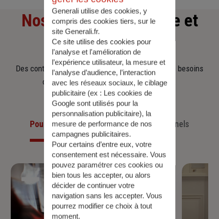
Generali utilise des cookies, y
Nos offres
d'assurance et
compris des cookies tiers, sur le
site Generali.fr.
d'épargne
Ce site utilise des cookies pour
l’analyse et l'amélioration de
l’expérience utilisateur, la mesure et
Des contrats clairs et flexibles pour sécuriser vos besoins
l’analyse d’audience, l’interaction
d’aujourd’hui et anticiper ceux de demain.
avec les réseaux sociaux, le ciblage
publicitaire (ex :
Les cookies de
Google sont utilisés pour la
personnalisation publicitaire
), la
Pour les particuliers
Pour les professionnels
mesure de performance de nos
campagnes publicitaires.
Pour certains d’entre eux, votre
consentement est nécessaire. Vous
pouvez paramétrer ces cookies ou
bien tous les accepter, ou alors
décider de continuer votre
navigation sans les accepter. Vous
pourrez modifier ce choix à tout
moment.