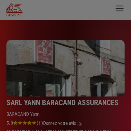
Aller
au
contenu
principal
SARL YANN BARACAND ASSURANCES
BARACAND Yann
Note
5.0
(1)
Donnez votre avis
: