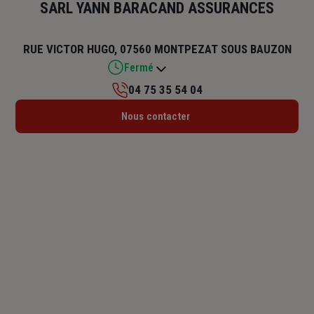
SARL YANN BARACAND ASSURANCES
RUE VICTOR HUGO, 07560 MONTPEZAT SOUS BAUZON
Fermé
04 75 35 54 04
Lundi : Fermé
Nous contacter
Mardi : Fermé
Mercredi : Fermé
Jeudi : 09h – 12h
Vendredi : Fermé
Samedi : Fermé
Dimanche : Fermé