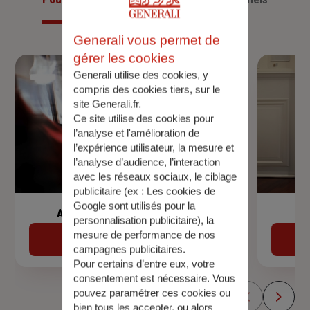
Generali vous permet de
gérer les cookies
Generali utilise des cookies, y
compris des cookies tiers, sur le
site Generali.fr.
Ce site utilise des cookies pour
l’analyse et l'amélioration de
l’expérience utilisateur, la mesure et
l’analyse d’audience, l’interaction
avec les réseaux sociaux, le ciblage
publicitaire (ex :
Les cookies de
Google sont utilisés pour la
Assurance de prêt immobilier
personnalisation publicitaire
), la
mesure de performance de nos
Découvrir
campagnes publicitaires.
Pour certains d’entre eux, votre
consentement est nécessaire. Vous
pouvez paramétrer ces cookies ou
bien tous les accepter, ou alors