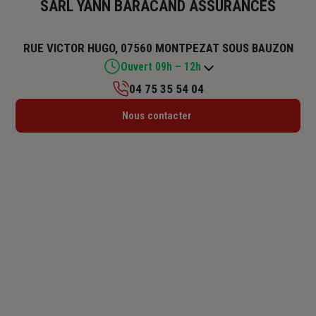
SARL YANN BARACAND ASSURANCES
RUE VICTOR HUGO, 07560 MONTPEZAT SOUS BAUZON
Ouvert 09h – 12h
04 75 35 54 04
Lundi : Fermé
Nous contacter
Mardi : Fermé
Mercredi : Fermé
Jeudi : 09h – 12h
Vendredi : Fermé
Samedi : Fermé
Dimanche : Fermé