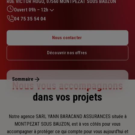
RUE VICTOR HUGO, 07560 MONTPEZAT SOUS BAUZON
5.0
sur
Ouvert 09h – 12h
5
04 75 35 54 04
étoiles
Lundi : Fermé
Mardi : Fermé
Nous contacter
Mercredi : Fermé
Jeudi : 09h – 12h
Découvrir nos offres
Vendredi : Fermé
Samedi : Fermé
Dimanche : Fermé
Sommaire
Nous vous accompagnons
dans vos projets
Notre agence SARL YANN BARACAND ASSURANCES située à
MONTPEZAT SOUS BAUZON, est à vos côtés pour vous
accompagner
à protéger ce qui compte pour vous aujourd’hui et