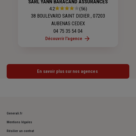
SARL YANN BARACAND ASSURANCES
Note
4.2
(56)
:
38 BOULEVARD SAINT DIDIER , 07203
4.2
AUBENAS CEDEX
sur
04 75 35 54 04
5
étoiles
Découvrir l'agence
En savoir plus sur nos agences
Generali.fr
Mentions légales
Résilier un contrat