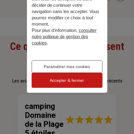
décider de continuer votre
navigation sans les accepter. Vous
Découvrir toutes nos offres
pourrez modifier ce choix à tout
moment.
Pour plus d’information,
consulter
notre politique de gestion des
cookies
.
Ce que nos clients pensent
de nous
Paramétrer mes cookies
Les avis affichés sont les 3 avis google les plus récents
Accepter & fermer
camping
Domaine
Note
de la Plage
:
5
5 étoiles