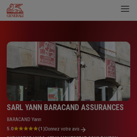
Aller
au
contenu
principal
SARL YANN BARACAND ASSURANCES
BARACAND Yann
Note
5.0
(1)
Donnez votre avis
: