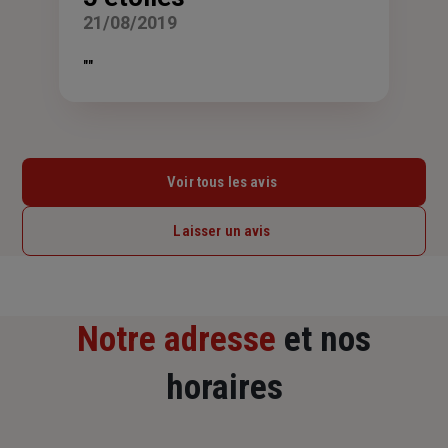
sur
21/08/2019
5
étoiles
""
Voir tous les avis
Laisser un avis
Notre adresse
et nos
horaires