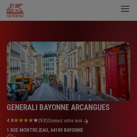
Aller
au
contenu
principal
GENERALI BAYONNE ARCANGUES
Note
4.8
(52)
Donnez votre avis
:
1 RUE MONTREJEAU, 64100 BAYONNE
4.8