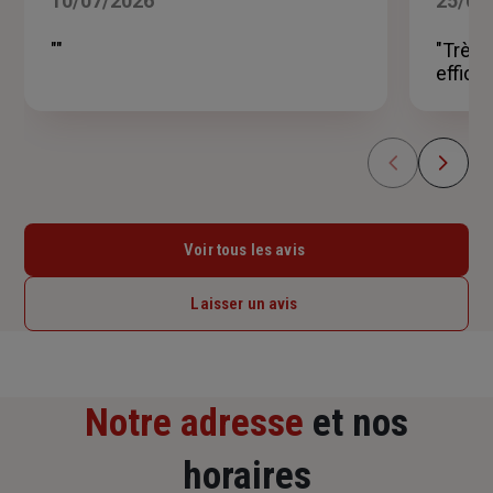
10/07/2026
25/05
sur
5
""
"Très 
étoiles
effica
Voir tous les avis
Laisser un avis
Notre adresse
et nos
horaires