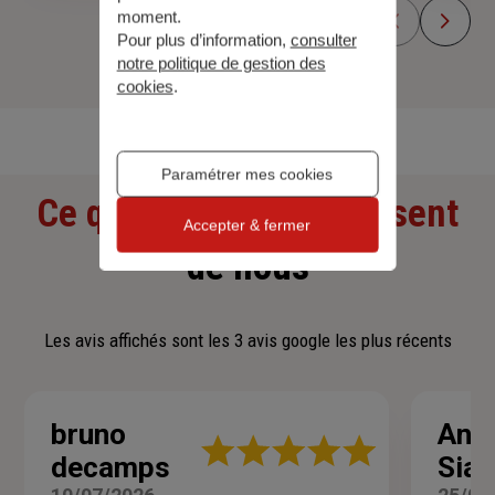
moment.
Pour plus d’information,
consulter
notre politique de gestion des
cookies
.
Découvrir toutes nos offres
Paramétrer mes cookies
Ce que nos clients pensent
Accepter & fermer
de nous
Les avis affichés sont les 3 avis google les plus récents
bruno
Ant
Note
decamps
Sia
:
5