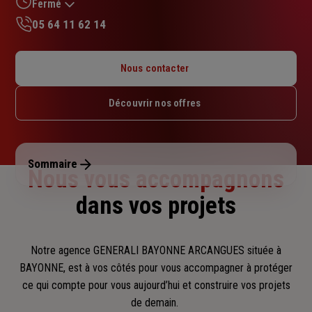
sur
Fermé
5
05 64 11 62 14
étoiles
Lundi : 08h30 – 17h30
Mardi : 08h30 – 17h30
Nous contacter
Mercredi : 08h30 – 17h30
Jeudi : 08h30 – 17h30
Découvrir nos offres
Vendredi : 08h30 – 17h30
Samedi : Fermé
Dimanche : Fermé
Sommaire
Nous vous accompagnons
dans vos projets
Notre agence GENERALI BAYONNE ARCANGUES située à
BAYONNE, est à vos côtés pour vous accompagner
à protéger
ce qui compte pour vous aujourd’hui et construire vos projets
de demain.