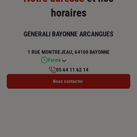
horaires
GENERALI BAYONNE ARCANGUES
1 RUE MONTREJEAU, 64100 BAYONNE
Fermé
05 64 11 62 14
Lundi : 08h30 – 17h30
Nous contacter
Mardi : 08h30 – 17h30
Mercredi : 08h30 – 17h30
Jeudi : 08h30 – 17h30
Vendredi : 08h30 – 17h30
Samedi : Fermé
Dimanche : Fermé