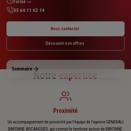
sur
Fermé
5
05 64 11 62 14
étoiles
Lundi : 08h30 – 17h30
Mardi : 08h30 – 17h30
Nous contacter
Mercredi : 08h30 – 17h30
Jeudi : 08h30 – 17h30
Découvrir nos offres
Vendredi : 08h30 – 17h30
Samedi : Fermé
Dimanche : Fermé
Sommaire
Notre
expertise
Proximité
Un accompagnement de proximité par l'équipe de l'agence GENERALI
BAYONNE ARCANGUES, qui connait le territoire autour de BAYONNE.