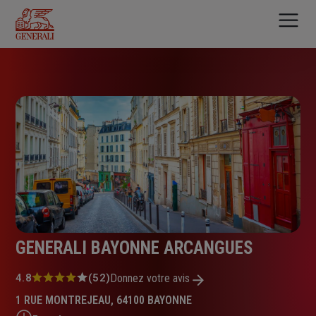
Aller
au
contenu
principal
GENERALI BAYONNE ARCANGUES
Note
4.8
(52)
Donnez votre avis
:
1 RUE MONTREJEAU, 64100 BAYONNE
4.8