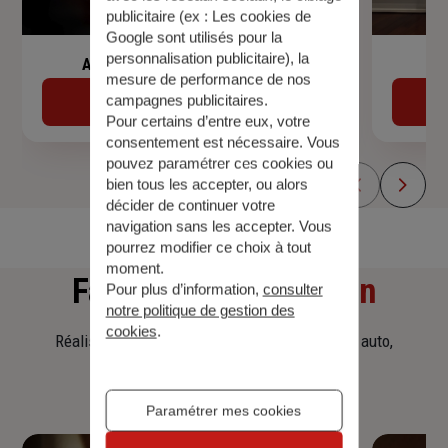
publicitaire (ex :
Les cookies de
Google sont utilisés pour la
personnalisation publicitaire
), la
Assurance de prêt immobilier
mesure de performance de nos
campagnes publicitaires.
Découvrir
Pour certains d’entre eux, votre
consentement est nécessaire. Vous
pouvez paramétrer ces cookies ou
bien tous les accepter, ou alors
décider de continuer votre
navigation sans les accepter. Vous
pourrez modifier ce choix à tout
moment.
Faites
une simulation
Pour plus d’information,
consulter
notre politique de gestion des
cookies
.
Réalisez une simulation tarifaire d'assurance, auto,
habitation, prêt immobilier.
Paramétrer mes cookies