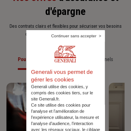
d'épargne
Des contrats clairs et flexibles pour sécuriser vos besoins
d’aujourd’hui et anticiper ceux de demain.
Continuer sans accepter
Pour les particuliers
Pour les professionnels
Generali vous permet de
gérer les cookies
Generali utilise des cookies, y
compris des cookies tiers, sur le
site Generali.fr.
Ce site utilise des cookies pour
l’analyse et l'amélioration de
l’expérience utilisateur, la mesure et
l’analyse d’audience, l’interaction
avec les réseaux sociaux, le ciblage