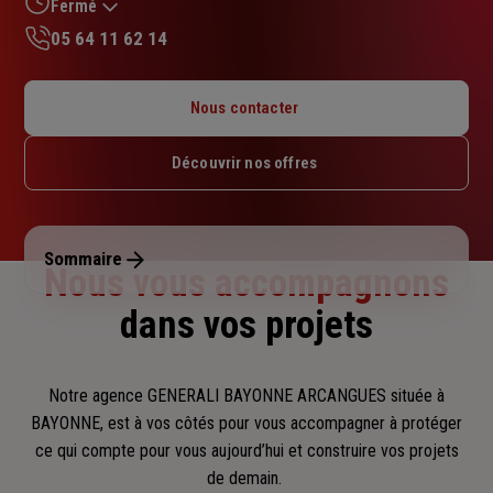
sur
Fermé
5
05 64 11 62 14
étoiles
Lundi : 08h30 – 17h30
Mardi : 08h30 – 17h30
Nous contacter
Mercredi : 08h30 – 17h30
Jeudi : 08h30 – 17h30
Découvrir nos offres
Vendredi : 08h30 – 17h30
Samedi : Fermé
Dimanche : Fermé
Sommaire
Nous vous accompagnons
dans vos projets
Notre agence GENERALI BAYONNE ARCANGUES située à
BAYONNE, est à vos côtés pour vous accompagner
à protéger
ce qui compte pour vous aujourd’hui et construire vos projets
de demain.