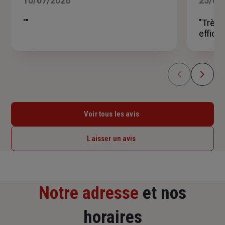
10/07/2026
25/05
sur
5
""
"Très 
étoiles
effica
Voir tous les avis
Laisser un avis
Notre adresse
et nos
horaires