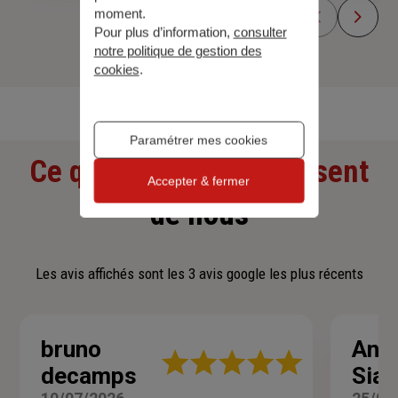
moment.
Pour plus d’information,
consulter
notre politique de gestion des
cookies
.
Découvrir toutes nos offres
Paramétrer mes cookies
Ce que nos clients pensent
Accepter & fermer
de nous
Les avis affichés sont les 3 avis google les plus récents
bruno
Ant
Note
decamps
Sia
:
5