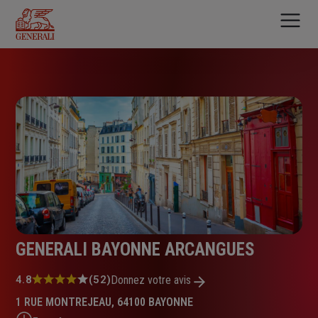
Aller
au
contenu
principal
GENERALI BAYONNE ARCANGUES
Note
4.8
(52)
Donnez votre avis
:
1 RUE MONTREJEAU, 64100 BAYONNE
4.8