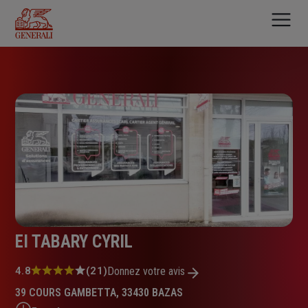
Aller
au
contenu
principal
EI TABARY CYRIL
Note
4.8
(21)
Donnez votre avis
:
39 COURS GAMBETTA, 33430 BAZAS
4.8