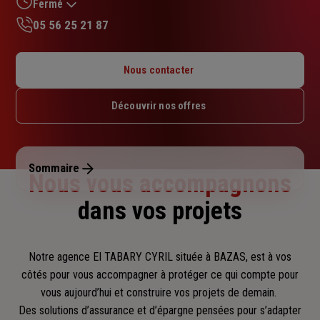
sur
Fermé
5
05 56 25 21 87
étoiles
Lundi : Fermé
Mardi : 09h – 12h / 13h30 – 17h30
Nous contacter
Mercredi : 09h – 12h
Jeudi : 09h – 12h
Découvrir nos offres
Vendredi : 09h – 12h / 13h30 – 17h30
Samedi : Fermé
Dimanche : Fermé
Sommaire
Nous vous accompagnons
dans vos projets
Notre agence EI TABARY CYRIL située à BAZAS, est à vos
côtés pour vous accompagner
à protéger ce qui compte pour
vous aujourd’hui et construire vos projets de demain.
Des solutions d’assurance et d’épargne pensées pour s’adapter