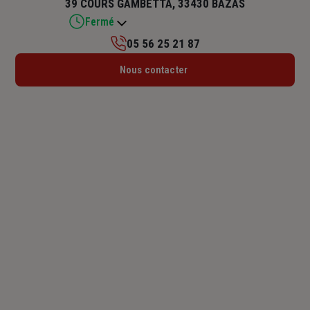
39 COURS GAMBETTA, 33430 BAZAS
Fermé
05 56 25 21 87
Lundi : Fermé
Nous contacter
Mardi : 09h – 12h / 13h30 – 17h30
Mercredi : 09h – 12h
Jeudi : 09h – 12h
Vendredi : 09h – 12h / 13h30 – 17h30
Samedi : Fermé
Dimanche : Fermé