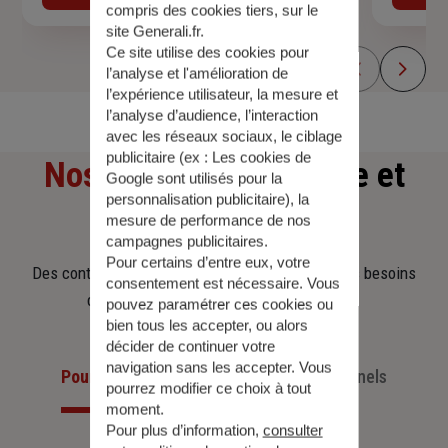
compris des cookies tiers, sur le
site Generali.fr.
Ce site utilise des cookies pour
l’analyse et l'amélioration de
l’expérience utilisateur, la mesure et
l’analyse d’audience, l’interaction
avec les réseaux sociaux, le ciblage
publicitaire (ex :
Les cookies de
Nos offres
d'assurance et
Google sont utilisés pour la
personnalisation publicitaire
), la
d'épargne
mesure de performance de nos
campagnes publicitaires.
Pour certains d’entre eux, votre
Des contrats clairs et flexibles pour sécuriser vos besoins
consentement est nécessaire. Vous
d’aujourd’hui et anticiper ceux de demain.
pouvez paramétrer ces cookies ou
bien tous les accepter, ou alors
décider de continuer votre
navigation sans les accepter. Vous
Pour les particuliers
Pour les professionnels
pourrez modifier ce choix à tout
moment.
Pour plus d’information,
consulter