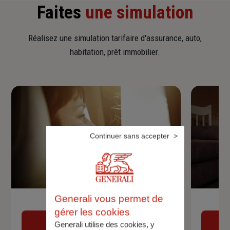
Faites
une simulation
Réalisez une simulation tarifaire d'assurance, auto,
habitation, prêt immobilier.
Continuer sans accepter
Generali vous permet de
Devis assurance auto
gérer les cookies
Obtenir une estimation
Generali utilise des cookies, y