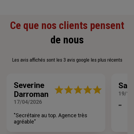
Ce que nos clients pensent
de nous
Les avis affichés sont les 3 avis google les plus récents
Severine
Sand
Note
Darroman
19/10
:
5
17/04/2026
sur
""
5
"Secrétaire au top. Agence très
étoiles
agréable"