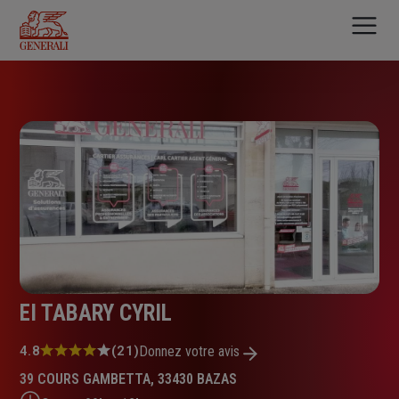
Aller
au
contenu
principal
EI TABARY CYRIL
Note
4.8
(21)
Donnez votre avis
:
39 COURS GAMBETTA, 33430 BAZAS
4.8