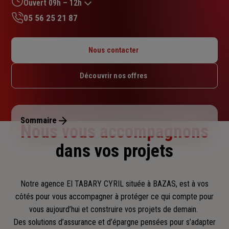
sur
Ouvert 09h – 12h
5
05 56 25 21 87
étoiles
Lundi : Fermé
Mardi : 09h – 12h / 13h30 – 17h30
Nous contacter
Mercredi : 09h – 12h
Jeudi : 09h – 12h
Découvrir nos offres
Vendredi : 09h – 12h / 13h30 – 17h30
Samedi : Fermé
Dimanche : Fermé
Sommaire
Nous vous accompagnons
dans vos projets
Notre agence EI TABARY CYRIL située à BAZAS, est à vos
côtés pour vous accompagner
à protéger ce qui compte pour
vous aujourd’hui et construire vos projets de demain.
Des solutions d’assurance et d’épargne pensées pour s’adapter