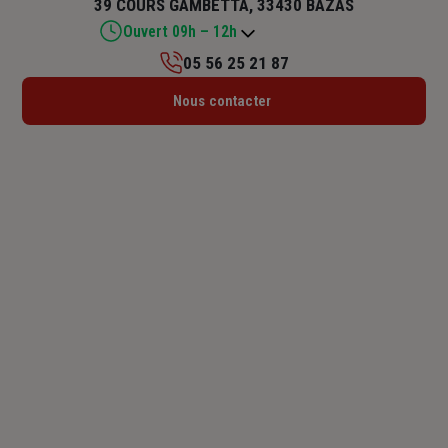
39 COURS GAMBETTA, 33430 BAZAS
Ouvert 09h – 12h
05 56 25 21 87
Lundi : Fermé
Nous contacter
Mardi : 09h – 12h / 13h30 – 17h30
Mercredi : 09h – 12h
Jeudi : 09h – 12h
Vendredi : 09h – 12h / 13h30 – 17h30
Samedi : Fermé
Dimanche : Fermé