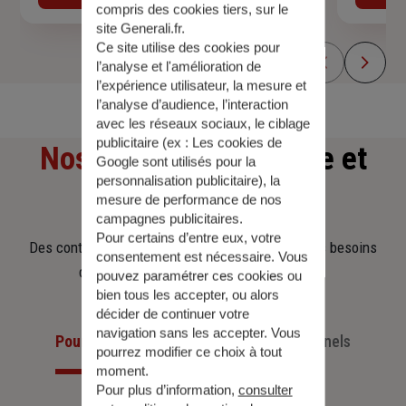
compris des cookies tiers, sur le
site Generali.fr.
Ce site utilise des cookies pour
l’analyse et l'amélioration de
l’expérience utilisateur, la mesure et
l’analyse d’audience, l’interaction
avec les réseaux sociaux, le ciblage
publicitaire (ex :
Les cookies de
Nos offres
d'assurance et
Google sont utilisés pour la
personnalisation publicitaire
), la
d'épargne
mesure de performance de nos
campagnes publicitaires.
Pour certains d’entre eux, votre
Des contrats clairs et flexibles pour sécuriser vos besoins
consentement est nécessaire. Vous
d’aujourd’hui et anticiper ceux de demain.
pouvez paramétrer ces cookies ou
bien tous les accepter, ou alors
décider de continuer votre
navigation sans les accepter. Vous
Pour les particuliers
Pour les professionnels
pourrez modifier ce choix à tout
moment.
Pour plus d’information,
consulter