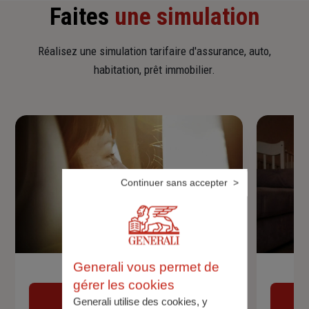
Faites
une simulation
Réalisez une simulation tarifaire d'assurance, auto,
habitation, prêt immobilier.
Continuer sans accepter
Generali vous permet de
Devis assurance auto
gérer les cookies
Obtenir une estimation
Generali utilise des cookies, y