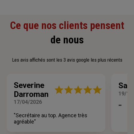
Ce que nos clients pensent
de nous
Les avis affichés sont les 3 avis google les plus récents
Severine
Sand
Note
Darroman
19/10
:
5
17/04/2026
sur
""
5
"Secrétaire au top. Agence très
étoiles
agréable"